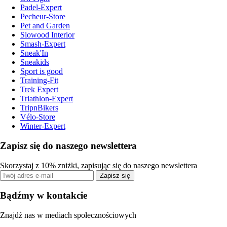
Padel-Expert
Pecheur-Store
Pet and Garden
Slowood Interior
Smash-Expert
Sneak'In
Sneakids
Sport is good
Training-Fit
Trek Expert
Triathlon-Expert
TripnBikers
Vélo-Store
Winter-Expert
Zapisz się do naszego newslettera
Skorzystaj z 10% zniżki, zapisując się do naszego newslettera
Zapisz się
Bądźmy w kontakcie
Znajdź nas w mediach społecznościowych