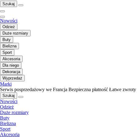
Szukaj
Nowości
Odzież
Duże rozmiary
Buty
Bielizna
Sport
Akcesoria
Dla niego
Dekoracja
Wyprzedaż
Marki
Serwis posprzedażowy we Francja
Bezpieczna płatność
Łatwe zwroty
Szukaj
Nowości
Odzież
Duże rozmiary
Buty
Bielizna
Sport
Akcesoria