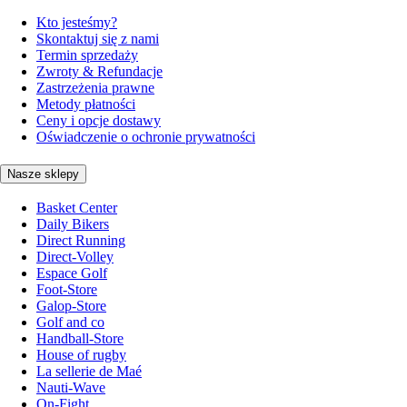
Kto jesteśmy?
Skontaktuj się z nami
Termin sprzedaży
Zwroty & Refundacje
Zastrzeżenia prawne
Metody płatności
Ceny i opcje dostawy
Oświadczenie o ochronie prywatności
Nasze sklepy
Basket Center
Daily Bikers
Direct Running
Direct-Volley
Espace Golf
Foot-Store
Galop-Store
Golf and co
Handball-Store
House of rugby
La sellerie de Maé
Nauti-Wave
On-Fight