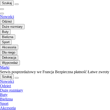
Szukaj
Nowości
Odzież
Duże rozmiary
Buty
Bielizna
Sport
Akcesoria
Dla niego
Dekoracja
Wyprzedaż
Marki
Serwis posprzedażowy we Francja
Bezpieczna płatność
Łatwe zwroty
Szukaj
Nowości
Odzież
Duże rozmiary
Buty
Bielizna
Sport
Akcesoria