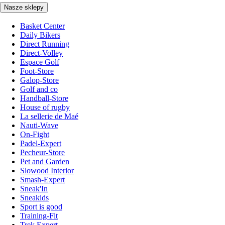
Nasze sklepy
Basket Center
Daily Bikers
Direct Running
Direct-Volley
Espace Golf
Foot-Store
Galop-Store
Golf and co
Handball-Store
House of rugby
La sellerie de Maé
Nauti-Wave
On-Fight
Padel-Expert
Pecheur-Store
Pet and Garden
Slowood Interior
Smash-Expert
Sneak'In
Sneakids
Sport is good
Training-Fit
Trek Expert