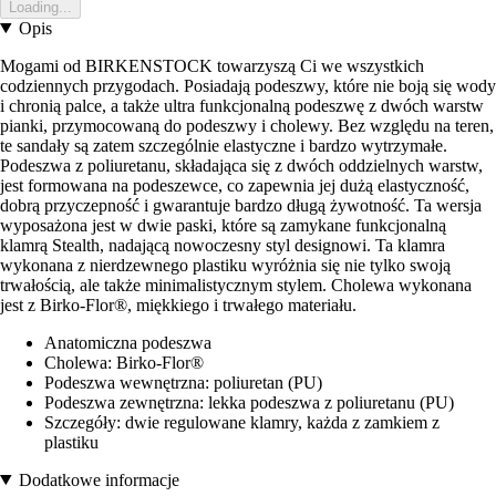
Loading...
Opis
Mogami od BIRKENSTOCK towarzyszą Ci we wszystkich
codziennych przygodach. Posiadają podeszwy, które nie boją się wody
i chronią palce, a także ultra funkcjonalną podeszwę z dwóch warstw
pianki, przymocowaną do podeszwy i cholewy. Bez względu na teren,
te sandały są zatem szczególnie elastyczne i bardzo wytrzymałe.
Podeszwa z poliuretanu, składająca się z dwóch oddzielnych warstw,
jest formowana na podeszewce, co zapewnia jej dużą elastyczność,
dobrą przyczepność i gwarantuje bardzo długą żywotność. Ta wersja
wyposażona jest w dwie paski, które są zamykane funkcjonalną
klamrą Stealth, nadającą nowoczesny styl designowi. Ta klamra
wykonana z nierdzewnego plastiku wyróżnia się nie tylko swoją
trwałością, ale także minimalistycznym stylem. Cholewa wykonana
jest z Birko-Flor®, miękkiego i trwałego materiału.
Anatomiczna podeszwa
Cholewa: Birko-Flor®
Podeszwa wewnętrzna: poliuretan (PU)
Podeszwa zewnętrzna: lekka podeszwa z poliuretanu (PU)
Szczegóły: dwie regulowane klamry, każda z zamkiem z
plastiku
Dodatkowe informacje