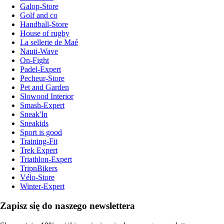
Galop-Store
Golf and co
Handball-Store
House of rugby
La sellerie de Maé
Nauti-Wave
On-Fight
Padel-Expert
Pecheur-Store
Pet and Garden
Slowood Interior
Smash-Expert
Sneak'In
Sneakids
Sport is good
Training-Fit
Trek Expert
Triathlon-Expert
TripnBikers
Vélo-Store
Winter-Expert
Zapisz się do naszego newslettera