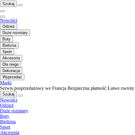
Szukaj
Nowości
Odzież
Duże rozmiary
Buty
Bielizna
Sport
Akcesoria
Dla niego
Dekoracja
Wyprzedaż
Marki
Serwis posprzedażowy we Francja
Bezpieczna płatność
Łatwe zwroty
Szukaj
Nowości
Odzież
Duże rozmiary
Buty
Bielizna
Sport
Akcesoria