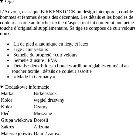
Opis
L’Arizona, classique BIRKENSTOCK au design intemporel, comble
hommes et femmes depuis des décennies. Les détails et les boucles de
couleur assortie au toucher textile d’aspect mat lui confèrent une petite
touche d’originalité supplémentaire. Sa tige se compose de cuir velours
doux.
Lit de pied anatomique en liège et latex
Tige : cuir velours
Semelle de propreté : cuir velours
Semelle d’usure : EVA
Détails : deux brides à boucles ardillon réglables en métal au
toucher textile ; détails de couleur assortie
« Made in Germany »
Dodatkowe informacje
Marka
Birkenstock
Kolor
węgiel drzewny
Kolor
Czarny
Płeć
Mieszane
Grupa wiekowa
Dorośli
Zakres
Arizona
Materiał główny
Daim / zamsz