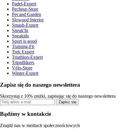
Padel-Expert
Pecheur-Store
Pet and Garden
Slowood Interior
Smash-Expert
Sneak'In
Sneakids
Sport is good
Training-Fit
Trek Expert
Triathlon-Expert
TripnBikers
Vélo-Store
Winter-Expert
Zapisz się do naszego newslettera
Skorzystaj z 10% zniżki, zapisując się do naszego newslettera
Zapisz się
Bądźmy w kontakcie
Znajdź nas w mediach społecznościowych