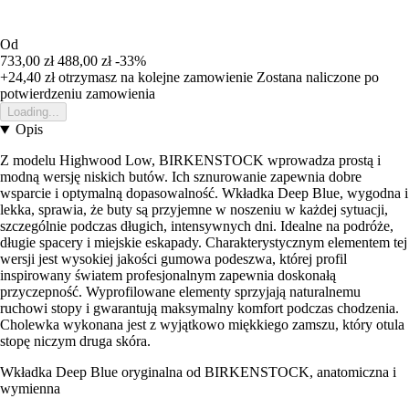
Od
733,00 zł
488,00 zł
-33%
+24,40 zł
otrzymasz na kolejne zamowienie
Zostana naliczone po
potwierdzeniu zamowienia
Loading...
Opis
Z modelu Highwood Low, BIRKENSTOCK wprowadza prostą i
modną wersję niskich butów. Ich sznurowanie zapewnia dobre
wsparcie i optymalną dopasowalność. Wkładka Deep Blue, wygodna i
lekka, sprawia, że buty są przyjemne w noszeniu w każdej sytuacji,
szczególnie podczas długich, intensywnych dni. Idealne na podróże,
długie spacery i miejskie eskapady. Charakterystycznym elementem tej
wersji jest wysokiej jakości gumowa podeszwa, której profil
inspirowany światem profesjonalnym zapewnia doskonałą
przyczepność. Wyprofilowane elementy sprzyjają naturalnemu
ruchowi stopy i gwarantują maksymalny komfort podczas chodzenia.
Cholewka wykonana jest z wyjątkowo miękkiego zamszu, który otula
stopę niczym druga skóra.
Wkładka Deep Blue oryginalna od BIRKENSTOCK, anatomiczna i
wymienna