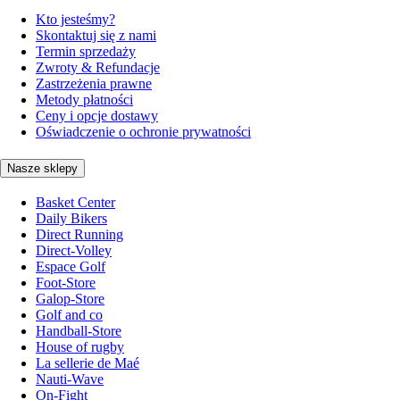
Kto jesteśmy?
Skontaktuj się z nami
Termin sprzedaży
Zwroty & Refundacje
Zastrzeżenia prawne
Metody płatności
Ceny i opcje dostawy
Oświadczenie o ochronie prywatności
Nasze sklepy
Basket Center
Daily Bikers
Direct Running
Direct-Volley
Espace Golf
Foot-Store
Galop-Store
Golf and co
Handball-Store
House of rugby
La sellerie de Maé
Nauti-Wave
On-Fight