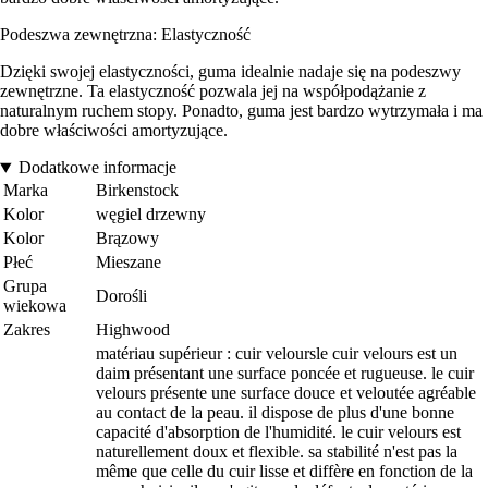
Podeszwa zewnętrzna: Elastyczność
Dzięki swojej elastyczności, guma idealnie nadaje się na podeszwy
zewnętrzne. Ta elastyczność pozwala jej na współpodążanie z
naturalnym ruchem stopy. Ponadto, guma jest bardzo wytrzymała i ma
dobre właściwości amortyzujące.
Dodatkowe informacje
Marka
Birkenstock
Kolor
węgiel drzewny
Kolor
Brązowy
Płeć
Mieszane
Grupa
Dorośli
wiekowa
Zakres
Highwood
matériau supérieur : cuir veloursle cuir velours est un
daim présentant une surface poncée et rugueuse. le cuir
velours présente une surface douce et veloutée agréable
au contact de la peau. il dispose de plus d'une bonne
capacité d'absorption de l'humidité. le cuir velours est
naturellement doux et flexible. sa stabilité n'est pas la
même que celle du cuir lisse et diffère en fonction de la