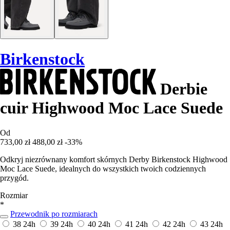
Birkenstock
Derbie
cuir Highwood Moc Lace Suede
Od
733,00 zł
488,00 zł
-33%
Odkryj niezrównany komfort skórnych Derby Birkenstock Highwood
Moc Lace Suede, idealnych do wszystkich twoich codziennych
przygód.
Rozmiar
*
Przewodnik po rozmiarach
38
24h
39
24h
40
24h
41
24h
42
24h
43
24h