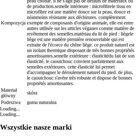
peau choisie. il ne s'agit pas de défauts de matériaux ou
de production.semelle intérieure : microfibrele tissu en
microfibre est une matière douce sur la peau, douce et
néanmoins résistante aux déchirures. complètement
Kompozycja
exempte de composants d'origine animale, elle est entre
autres utilisée sur les articles véganes comme matière de
revêtement des semelles.matériau du lit de pied : liègele
liège est une matière première renouvelable qui est
extraite de l'écorce du chêne liège. ce produit naturel est
un isolant thermique disposant de très bonnes propriétés
amortissantes.semelle extérieure : élasticitédu fait de son
élasticité, le caoutchouc convient parfaitement aux
semelles extérieures. cette élasticité lui permet
d'accompagner le déroulement naturel du pied. de plus,
le caoutchouc s'avère très robuste et dispose de bonnes
propriétés amortissantes.
Materiał
skóra
główny
Podeszwa
guma naturalna
Loading...
Loading...
Wszystkie nasze marki