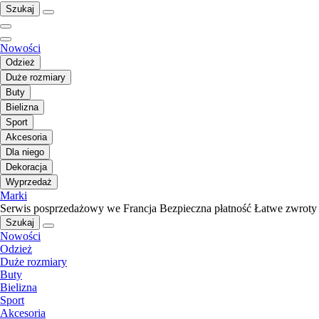
Szukaj
Nowości
Odzież
Duże rozmiary
Buty
Bielizna
Sport
Akcesoria
Dla niego
Dekoracja
Wyprzedaż
Marki
Serwis posprzedażowy we Francja
Bezpieczna płatność
Łatwe zwroty
Szukaj
Nowości
Odzież
Duże rozmiary
Buty
Bielizna
Sport
Akcesoria