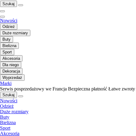
Szukaj
Nowości
Odzież
Duże rozmiary
Buty
Bielizna
Sport
Akcesoria
Dla niego
Dekoracja
Wyprzedaż
Marki
Serwis posprzedażowy we Francja
Bezpieczna płatność
Łatwe zwroty
Szukaj
Nowości
Odzież
Duże rozmiary
Buty
Bielizna
Sport
Akcesoria