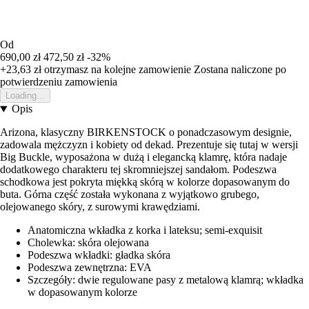
Od
690,00 zł
472,50 zł
-32%
+23,63 zł
otrzymasz na kolejne zamowienie
Zostana naliczone po
potwierdzeniu zamowienia
Loading...
Opis
Arizona, klasyczny BIRKENSTOCK o ponadczasowym designie,
zadowala mężczyzn i kobiety od dekad. Prezentuje się tutaj w wersji
Big Buckle, wyposażona w dużą i elegancką klamrę, która nadaje
dodatkowego charakteru tej skromniejszej sandałom. Podeszwa
schodkowa jest pokryta miękką skórą w kolorze dopasowanym do
buta. Górna część została wykonana z wyjątkowo grubego,
olejowanego skóry, z surowymi krawędziami.
Anatomiczna wkładka z korka i lateksu; semi-exquisit
Cholewka: skóra olejowana
Podeszwa wkładki: gładka skóra
Podeszwa zewnętrzna: EVA
Szczegóły: dwie regulowane pasy z metalową klamrą; wkładka
w dopasowanym kolorze