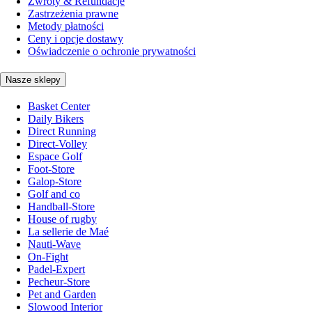
Zwroty & Refundacje
Zastrzeżenia prawne
Metody płatności
Ceny i opcje dostawy
Oświadczenie o ochronie prywatności
Nasze sklepy
Basket Center
Daily Bikers
Direct Running
Direct-Volley
Espace Golf
Foot-Store
Galop-Store
Golf and co
Handball-Store
House of rugby
La sellerie de Maé
Nauti-Wave
On-Fight
Padel-Expert
Pecheur-Store
Pet and Garden
Slowood Interior