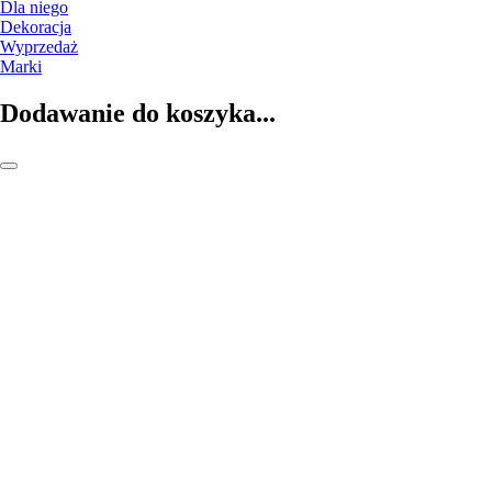
Dla niego
Dekoracja
Wyprzedaż
Marki
Dodawanie do koszyka...