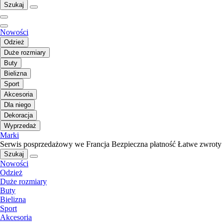
Szukaj
Nowości
Odzież
Duże rozmiary
Buty
Bielizna
Sport
Akcesoria
Dla niego
Dekoracja
Wyprzedaż
Marki
Serwis posprzedażowy we Francja
Bezpieczna płatność
Łatwe zwroty
Szukaj
Nowości
Odzież
Duże rozmiary
Buty
Bielizna
Sport
Akcesoria