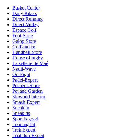
Basket Center
Daily Bikers
Direct Running
Direct-Volley
Espace Golf
Foot-Store
Galop-Store
Golf and co
Handball-Store
House of rugby
La sellerie de Maé
Nauti-Wave
On-Fight
Padel-Expert
Pecheur-Store
Pet and Garden
Slowood Interior
Smash-Expert
Sneak'In
Sneakids
Sport is good
Training-Fit
Trek Expert
Triathlon-Expert