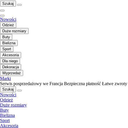
Szukaj
Nowości
Odzież
Duże rozmiary
Buty
Bielizna
Sport
Akcesoria
Dla niego
Dekoracja
Wyprzedaż
Marki
Serwis posprzedażowy we Francja
Bezpieczna płatność
Łatwe zwroty
Szukaj
Nowości
Odzież
Duże rozmiary
Buty
Bielizna
Sport
Akcesoria