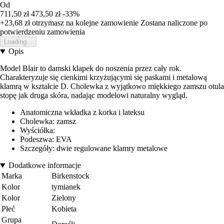
Od
711,50 zł
473,50 zł
-33%
+23,68 zł
otrzymasz na kolejne zamowienie
Zostana naliczone po
potwierdzeniu zamowienia
Loading...
Opis
Model Blair to damski klapek do noszenia przez cały rok.
Charakteryzuje się cienkimi krzyżującymi się paskami i metalową
klamrą w kształcie D. Cholewka z wyjątkowo miękkiego zamszu otula
stopę jak druga skóra, nadając modelowi naturalny wygląd.
Anatomiczna wkładka z korka i lateksu
Cholewka: zamsz
Wyściółka:
Podeszwa: EVA
Szczegóły: dwie regulowane klamry metalowe
Dodatkowe informacje
Marka
Birkenstock
Kolor
tymianek
Kolor
Zielony
Płeć
Kobieta
Grupa