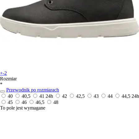
+-2
Rozmiar
*
Przewodnik po rozmiarach
40
40,5
41
24h
42
42,5
43
44
44,5
24h
45
46
46,5
48
To pole jest wymagane