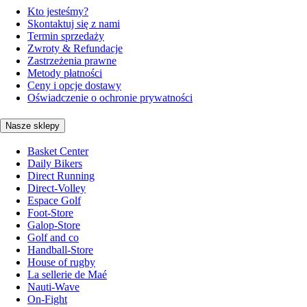
Kto jesteśmy?
Skontaktuj się z nami
Termin sprzedaży
Zwroty & Refundacje
Zastrzeżenia prawne
Metody płatności
Ceny i opcje dostawy
Oświadczenie o ochronie prywatności
Nasze sklepy
Basket Center
Daily Bikers
Direct Running
Direct-Volley
Espace Golf
Foot-Store
Galop-Store
Golf and co
Handball-Store
House of rugby
La sellerie de Maé
Nauti-Wave
On-Fight