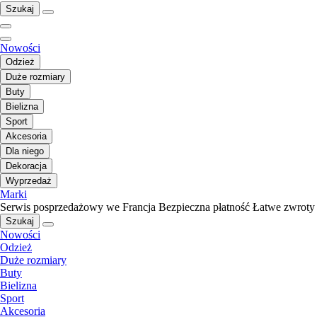
Szukaj
Nowości
Odzież
Duże rozmiary
Buty
Bielizna
Sport
Akcesoria
Dla niego
Dekoracja
Wyprzedaż
Marki
Serwis posprzedażowy we Francja
Bezpieczna płatność
Łatwe zwroty
Szukaj
Nowości
Odzież
Duże rozmiary
Buty
Bielizna
Sport
Akcesoria