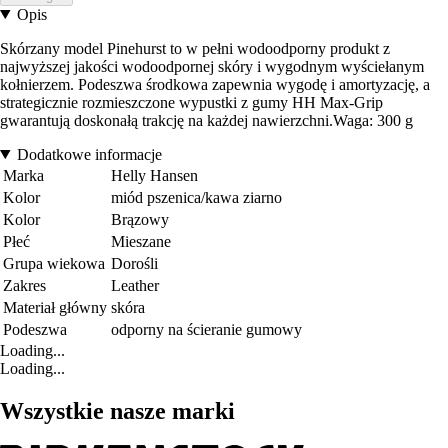
Opis
Skórzany model Pinehurst to w pełni wodoodporny produkt z
najwyższej jakości wodoodpornej skóry i wygodnym wyściełanym
kołnierzem. Podeszwa środkowa zapewnia wygodę i amortyzację, a
strategicznie rozmieszczone wypustki z gumy HH Max-Grip
gwarantują doskonałą trakcję na każdej nawierzchni.Waga: 300 g
Dodatkowe informacje
Marka
Helly Hansen
Kolor
miód pszenica/kawa ziarno
Kolor
Brązowy
Płeć
Mieszane
Grupa wiekowa
Dorośli
Zakres
Leather
Materiał główny
skóra
Podeszwa
odporny na ścieranie gumowy
Loading...
Loading...
Wszystkie nasze marki