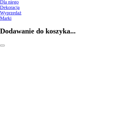
Dla niego
Dekoracja
Wyprzedaż
Marki
Dodawanie do koszyka...