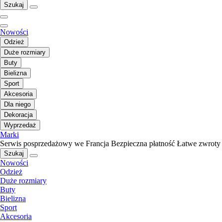
Szukaj
Nowości
Odzież
Duże rozmiary
Buty
Bielizna
Sport
Akcesoria
Dla niego
Dekoracja
Wyprzedaż
Marki
Serwis posprzedażowy we Francja
Bezpieczna płatność
Łatwe zwroty
Szukaj
Nowości
Odzież
Duże rozmiary
Buty
Bielizna
Sport
Akcesoria