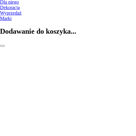
Dla niego
Dekoracja
Wyprzedaż
Marki
Dodawanie do koszyka...