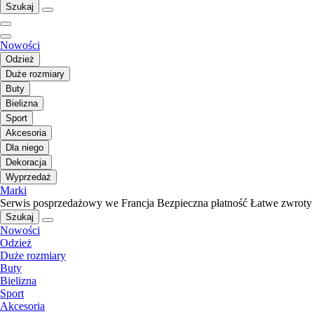
Szukaj
Nowości
Odzież
Duże rozmiary
Buty
Bielizna
Sport
Akcesoria
Dla niego
Dekoracja
Wyprzedaż
Marki
Serwis posprzedażowy we Francja
Bezpieczna płatność
Łatwe zwroty
Szukaj
Nowości
Odzież
Duże rozmiary
Buty
Bielizna
Sport
Akcesoria