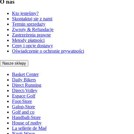
O nas
Kto jesteśmy?
Skontaktuj się z nami
Termin sprzedaży
Zwroty & Refundacje
Zastrzeżenia prawne
Metody płatności
Ceny i opcje dostawy
Oświadczenie o ochronie prywatności
Nasze sklepy
Basket Center
Daily Bikers
Direct Running
Direct-Volley
Espace Golf
Foot-Store
Galop-Store
Golf and co
Handball-Store
House of rugby
La sellerie de Maé
Nauti-Wave