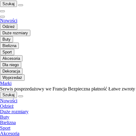
Szukaj
Nowości
Odzież
Duże rozmiary
Buty
Bielizna
Sport
Akcesoria
Dla niego
Dekoracja
Wyprzedaż
Marki
Serwis posprzedażowy we Francja
Bezpieczna płatność
Łatwe zwroty
Szukaj
Nowości
Odzież
Duże rozmiary
Buty
Bielizna
Sport
Akcesoria