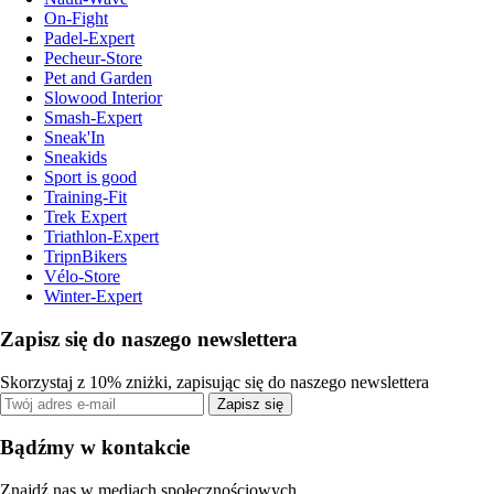
On-Fight
Padel-Expert
Pecheur-Store
Pet and Garden
Slowood Interior
Smash-Expert
Sneak'In
Sneakids
Sport is good
Training-Fit
Trek Expert
Triathlon-Expert
TripnBikers
Vélo-Store
Winter-Expert
Zapisz się do naszego newslettera
Skorzystaj z 10% zniżki, zapisując się do naszego newslettera
Zapisz się
Bądźmy w kontakcie
Znajdź nas w mediach społecznościowych