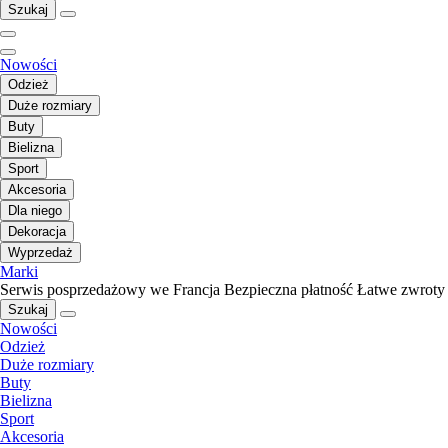
Szukaj
Nowości
Odzież
Duże rozmiary
Buty
Bielizna
Sport
Akcesoria
Dla niego
Dekoracja
Wyprzedaż
Marki
Serwis posprzedażowy we Francja
Bezpieczna płatność
Łatwe zwroty
Szukaj
Nowości
Odzież
Duże rozmiary
Buty
Bielizna
Sport
Akcesoria