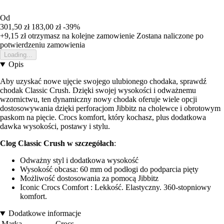
Od
301,50 zł
183,00 zł
-39%
+9,15 zł
otrzymasz na kolejne zamowienie
Zostana naliczone po
potwierdzeniu zamowienia
Loading...
Opis
Aby uzyskać nowe ujęcie swojego ulubionego chodaka, sprawdź
chodak Classic Crush. Dzięki swojej wysokości i odważnemu
wzornictwu, ten dynamiczny nowy chodak oferuje wiele opcji
dostosowywania dzięki perforacjom Jibbitz na cholewce i obrotowym
paskom na pięcie. Crocs komfort, który kochasz, plus dodatkowa
dawka wysokości, postawy i stylu.
Clog Classic Crush w szczegółach
:
Odważny styl i dodatkowa wysokość
Wysokość obcasa: 60 mm od podłogi do podparcia pięty
Możliwość dostosowania za pomocą Jibbitz
Iconic Crocs Comfort : Lekkość. Elastyczny. 360-stopniowy
komfort.
Dodatkowe informacje
Marka
Crocs