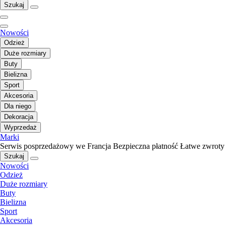
Szukaj
Nowości
Odzież
Duże rozmiary
Buty
Bielizna
Sport
Akcesoria
Dla niego
Dekoracja
Wyprzedaż
Marki
Serwis posprzedażowy we Francja
Bezpieczna płatność
Łatwe zwroty
Szukaj
Nowości
Odzież
Duże rozmiary
Buty
Bielizna
Sport
Akcesoria