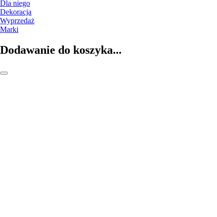
Dla niego
Dekoracja
Wyprzedaż
Marki
Dodawanie do koszyka...