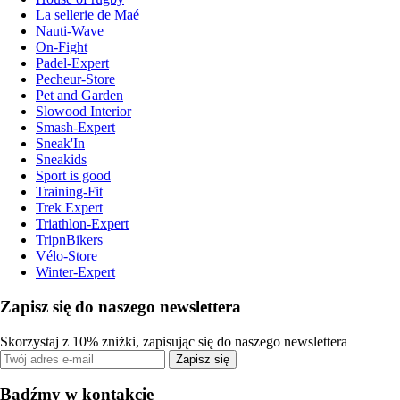
La sellerie de Maé
Nauti-Wave
On-Fight
Padel-Expert
Pecheur-Store
Pet and Garden
Slowood Interior
Smash-Expert
Sneak'In
Sneakids
Sport is good
Training-Fit
Trek Expert
Triathlon-Expert
TripnBikers
Vélo-Store
Winter-Expert
Zapisz się do naszego newslettera
Skorzystaj z 10% zniżki, zapisując się do naszego newslettera
Zapisz się
Bądźmy w kontakcie