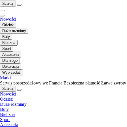
Szukaj
Nowości
Odzież
Duże rozmiary
Buty
Bielizna
Sport
Akcesoria
Dla niego
Dekoracja
Wyprzedaż
Marki
Serwis posprzedażowy we Francja
Bezpieczna płatność
Łatwe zwroty
Szukaj
Nowości
Odzież
Duże rozmiary
Buty
Bielizna
Sport
Akcesoria