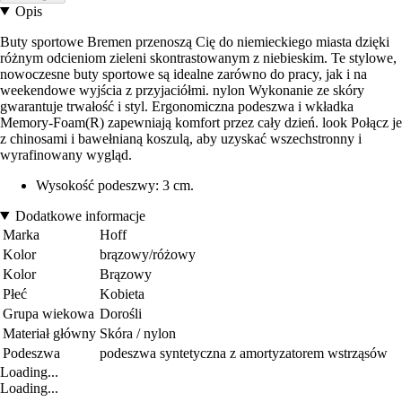
Opis
Buty sportowe Bremen przenoszą Cię do niemieckiego miasta dzięki
różnym odcieniom zieleni skontrastowanym z niebieskim. Te stylowe,
nowoczesne buty sportowe są idealne zarówno do pracy, jak i na
weekendowe wyjścia z przyjaciółmi. nylon Wykonanie ze skóry
gwarantuje trwałość i styl. Ergonomiczna podeszwa i wkładka
Memory-Foam(R) zapewniają komfort przez cały dzień. look Połącz je
z chinosami i bawełnianą koszulą, aby uzyskać wszechstronny i
wyrafinowany wygląd.
Wysokość podeszwy: 3 cm.
Dodatkowe informacje
Marka
Hoff
Kolor
brązowy/różowy
Kolor
Brązowy
Płeć
Kobieta
Grupa wiekowa
Dorośli
Materiał główny
Skóra / nylon
Podeszwa
podeszwa syntetyczna z amortyzatorem wstrząsów
Loading...
Loading...