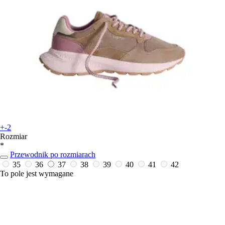
+-2
Rozmiar
*
Przewodnik po rozmiarach
35
36
37
38
39
40
41
42
To pole jest wymagane