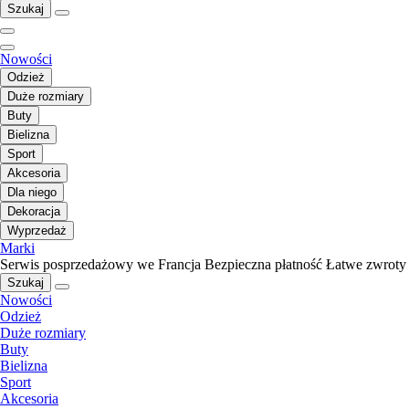
Szukaj
Nowości
Odzież
Duże rozmiary
Buty
Bielizna
Sport
Akcesoria
Dla niego
Dekoracja
Wyprzedaż
Marki
Serwis posprzedażowy we Francja
Bezpieczna płatność
Łatwe zwroty
Szukaj
Nowości
Odzież
Duże rozmiary
Buty
Bielizna
Sport
Akcesoria