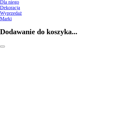
Dla niego
Dekoracja
Wyprzedaż
Marki
Dodawanie do koszyka...