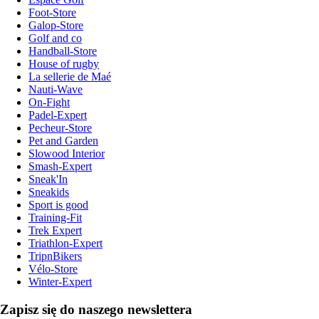
Foot-Store
Galop-Store
Golf and co
Handball-Store
House of rugby
La sellerie de Maé
Nauti-Wave
On-Fight
Padel-Expert
Pecheur-Store
Pet and Garden
Slowood Interior
Smash-Expert
Sneak'In
Sneakids
Sport is good
Training-Fit
Trek Expert
Triathlon-Expert
TripnBikers
Vélo-Store
Winter-Expert
Zapisz się do naszego newslettera