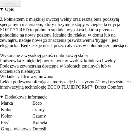
Loading...
Opis
Z kołnierzem z miękkiej owczej wełny oraz resztą buta podszytą
specjalnym materiałem, który utrzymuje stopy w cieple, ta edycja
SOFT 7 TRED to półbut o średniej wysokości, która przenosi
pohodlnie na nowy poziom. Idealna do relaksu w domu lub na
zewnątrz, nadaje nowego znaczenia prawdziwemu 'hygge' i jest
elegancka. Będziesz je nosić przez cały czas w chłodniejsze miesiące.
Wykonane z wysokiej jakości nubukowej skóry
Podszewka z miękkiej owczej wełny wzdłuż kołnierza i wełny
Podeszwa zewnętrzna dostępna w kolorach tonalnych lub w
odcieniach niebiałych
Wkładka z filcu wyjmowana
Lekka podeszwa oferująca amortyzację i elastyczność, wykorzystująca
innowacyjną technologię ECCO FLUIDFORM™ Direct Comfort
Dodatkowe informacje
Marka
Ecco
Kolor
czarny
Kolor
Czarny
Płeć
Kobieta
Grupa wiekowa
Dorośli