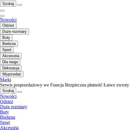
Szukaj
Nowości
Odzież
Duże rozmiary
Buty
Bielizna
Sport
Akcesoria
Dla niego
Dekoracja
Wyprzedaż
Marki
Serwis posprzedażowy we Francja
Bezpieczna płatność
Łatwe zwroty
Szukaj
Nowości
Odzież
Duże rozmiary
Buty
Bielizna
Sport
Akcesoria