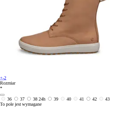
+-2
Rozmiar
*
36
37
38
24h
39
40
41
42
43
To pole jest wymagane