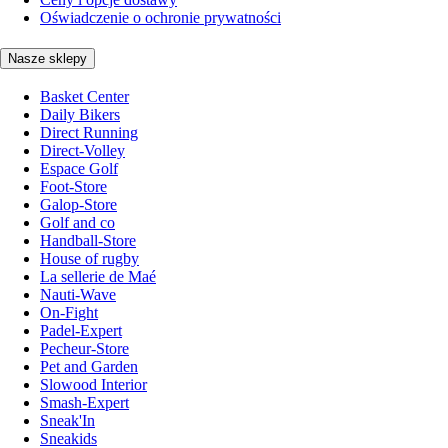
Oświadczenie o ochronie prywatności
Nasze sklepy
Basket Center
Daily Bikers
Direct Running
Direct-Volley
Espace Golf
Foot-Store
Galop-Store
Golf and co
Handball-Store
House of rugby
La sellerie de Maé
Nauti-Wave
On-Fight
Padel-Expert
Pecheur-Store
Pet and Garden
Slowood Interior
Smash-Expert
Sneak'In
Sneakids