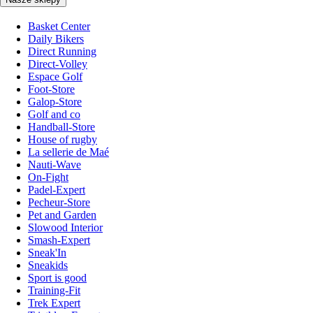
Basket Center
Daily Bikers
Direct Running
Direct-Volley
Espace Golf
Foot-Store
Galop-Store
Golf and co
Handball-Store
House of rugby
La sellerie de Maé
Nauti-Wave
On-Fight
Padel-Expert
Pecheur-Store
Pet and Garden
Slowood Interior
Smash-Expert
Sneak'In
Sneakids
Sport is good
Training-Fit
Trek Expert