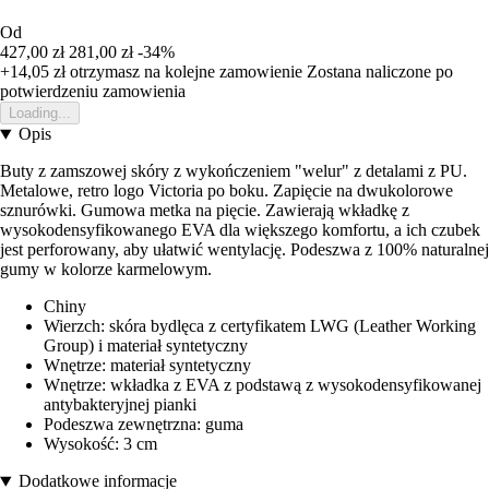
Od
427,00 zł
281,00 zł
-34%
+14,05 zł
otrzymasz na kolejne zamowienie
Zostana naliczone po
potwierdzeniu zamowienia
Loading...
Opis
Buty z zamszowej skóry z wykończeniem "welur" z detalami z PU.
Metalowe, retro logo Victoria po boku. Zapięcie na dwukolorowe
sznurówki. Gumowa metka na pięcie. Zawierają wkładkę z
wysokodensyfikowanego EVA dla większego komfortu, a ich czubek
jest perforowany, aby ułatwić wentylację. Podeszwa z 100% naturalnej
gumy w kolorze karmelowym.
Chiny
Wierzch: skóra bydlęca z certyfikatem LWG (Leather Working
Group) i materiał syntetyczny
Wnętrze: materiał syntetyczny
Wnętrze: wkładka z EVA z podstawą z wysokodensyfikowanej
antybakteryjnej pianki
Podeszwa zewnętrzna: guma
Wysokość: 3 cm
Dodatkowe informacje