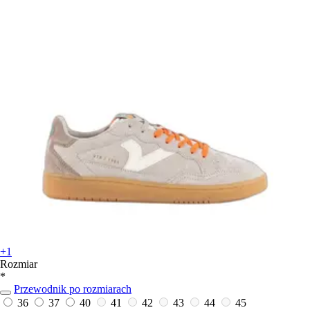
+1
Rozmiar
*
Przewodnik po rozmiarach
36
37
40
41
42
43
44
45