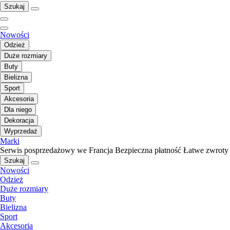
Szukaj
Nowości
Odzież
Duże rozmiary
Buty
Bielizna
Sport
Akcesoria
Dla niego
Dekoracja
Wyprzedaż
Marki
Serwis posprzedażowy we Francja
Bezpieczna płatność
Łatwe zwroty
Szukaj
Nowości
Odzież
Duże rozmiary
Buty
Bielizna
Sport
Akcesoria