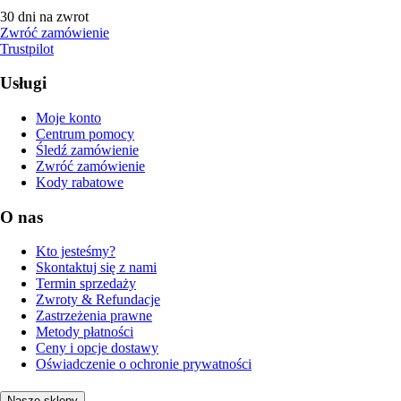
30 dni na zwrot
Zwróć zamówienie
Trustpilot
Usługi
Moje konto
Centrum pomocy
Śledź zamówienie
Zwróć zamówienie
Kody rabatowe
O nas
Kto jesteśmy?
Skontaktuj się z nami
Termin sprzedaży
Zwroty & Refundacje
Zastrzeżenia prawne
Metody płatności
Ceny i opcje dostawy
Oświadczenie o ochronie prywatności
Nasze sklepy