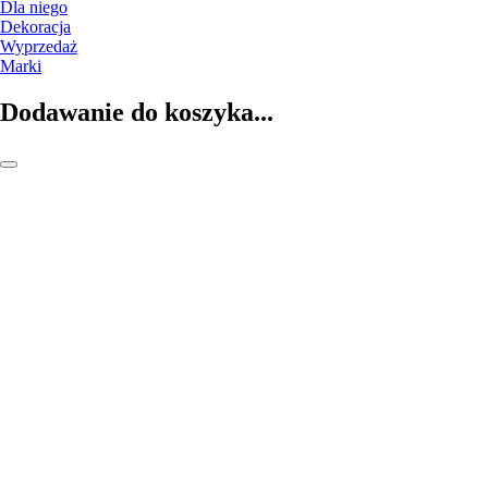
Dla niego
Dekoracja
Wyprzedaż
Marki
Dodawanie do koszyka...