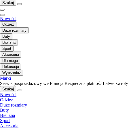
Szukaj
Nowości
Odzież
Duże rozmiary
Buty
Bielizna
Sport
Akcesoria
Dla niego
Dekoracja
Wyprzedaż
Marki
Serwis posprzedażowy we Francja
Bezpieczna płatność
Łatwe zwroty
Szukaj
Nowości
Odzież
Duże rozmiary
Buty
Bielizna
Sport
Akcesoria