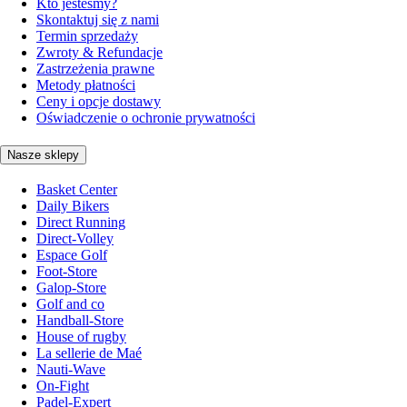
Kto jesteśmy?
Skontaktuj się z nami
Termin sprzedaży
Zwroty & Refundacje
Zastrzeżenia prawne
Metody płatności
Ceny i opcje dostawy
Oświadczenie o ochronie prywatności
Nasze sklepy
Basket Center
Daily Bikers
Direct Running
Direct-Volley
Espace Golf
Foot-Store
Galop-Store
Golf and co
Handball-Store
House of rugby
La sellerie de Maé
Nauti-Wave
On-Fight
Padel-Expert