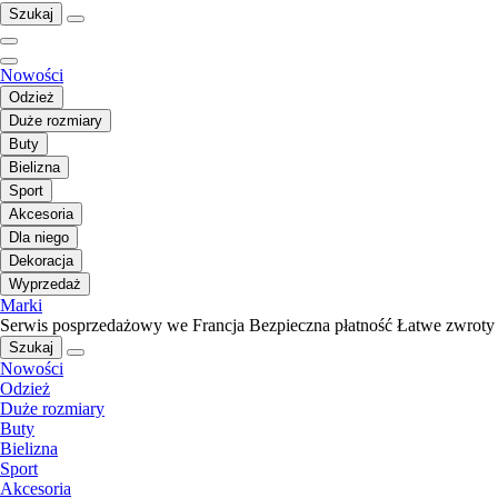
Szukaj
Nowości
Odzież
Duże rozmiary
Buty
Bielizna
Sport
Akcesoria
Dla niego
Dekoracja
Wyprzedaż
Marki
Serwis posprzedażowy we Francja
Bezpieczna płatność
Łatwe zwroty
Szukaj
Nowości
Odzież
Duże rozmiary
Buty
Bielizna
Sport
Akcesoria