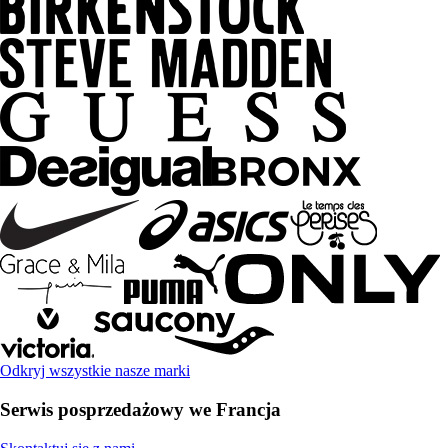
Odkryj wszystkie nasze marki
Serwis posprzedażowy we Francja