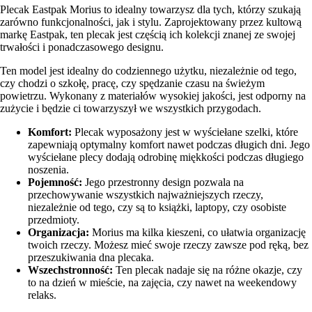
Plecak Eastpak Morius to idealny towarzysz dla tych, którzy szukają
zarówno funkcjonalności, jak i stylu. Zaprojektowany przez kultową
markę Eastpak, ten plecak jest częścią ich kolekcji znanej ze swojej
trwałości i ponadczasowego designu.
Ten model jest idealny do codziennego użytku, niezależnie od tego,
czy chodzi o szkołę, pracę, czy spędzanie czasu na świeżym
powietrzu. Wykonany z materiałów wysokiej jakości, jest odporny na
zużycie i będzie ci towarzyszył we wszystkich przygodach.
Komfort:
Plecak wyposażony jest w wyściełane szelki, które
zapewniają optymalny komfort nawet podczas długich dni. Jego
wyściełane plecy dodają odrobinę miękkości podczas długiego
noszenia.
Pojemność:
Jego przestronny design pozwala na
przechowywanie wszystkich najważniejszych rzeczy,
niezależnie od tego, czy są to książki, laptopy, czy osobiste
przedmioty.
Organizacja:
Morius ma kilka kieszeni, co ułatwia organizację
twoich rzeczy. Możesz mieć swoje rzeczy zawsze pod ręką, bez
przeszukiwania dna plecaka.
Wszechstronność:
Ten plecak nadaje się na różne okazje, czy
to na dzień w mieście, na zajęcia, czy nawet na weekendowy
relaks.