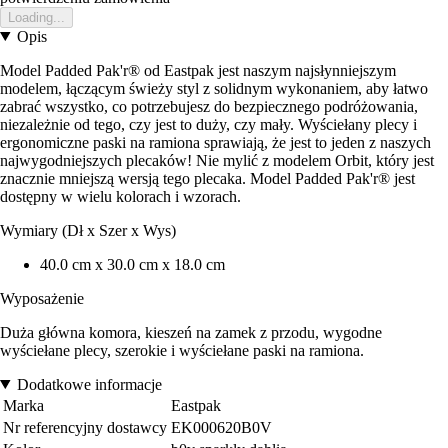
Loading...
Opis
Model Padded Pak'r® od Eastpak jest naszym najsłynniejszym
modelem, łączącym świeży styl z solidnym wykonaniem, aby łatwo
zabrać wszystko, co potrzebujesz do bezpiecznego podróżowania,
niezależnie od tego, czy jest to duży, czy mały. Wyściełany plecy i
ergonomiczne paski na ramiona sprawiają, że jest to jeden z naszych
najwygodniejszych plecaków! Nie mylić z modelem Orbit, który jest
znacznie mniejszą wersją tego plecaka. Model Padded Pak'r® jest
dostępny w wielu kolorach i wzorach.
Wymiary (Dł x Szer x Wys)
40.0 cm x 30.0 cm x 18.0 cm
Wyposażenie
Duża główna komora, kieszeń na zamek z przodu, wygodne
wyściełane plecy, szerokie i wyściełane paski na ramiona.
Dodatkowe informacje
Marka
Eastpak
Nr referencyjny dostawcy
EK000620B0V