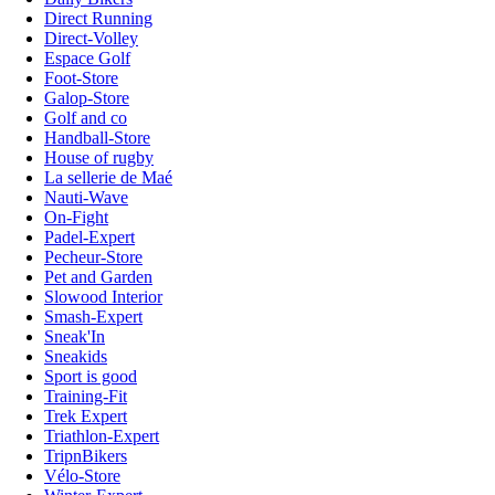
Direct Running
Direct-Volley
Espace Golf
Foot-Store
Galop-Store
Golf and co
Handball-Store
House of rugby
La sellerie de Maé
Nauti-Wave
On-Fight
Padel-Expert
Pecheur-Store
Pet and Garden
Slowood Interior
Smash-Expert
Sneak'In
Sneakids
Sport is good
Training-Fit
Trek Expert
Triathlon-Expert
TripnBikers
Vélo-Store