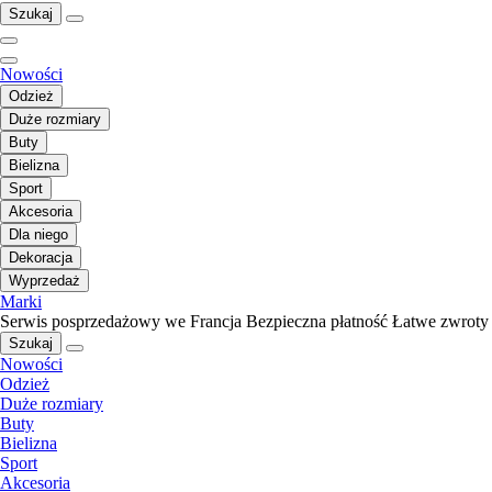
Szukaj
Nowości
Odzież
Duże rozmiary
Buty
Bielizna
Sport
Akcesoria
Dla niego
Dekoracja
Wyprzedaż
Marki
Serwis posprzedażowy we Francja
Bezpieczna płatność
Łatwe zwroty
Szukaj
Nowości
Odzież
Duże rozmiary
Buty
Bielizna
Sport
Akcesoria