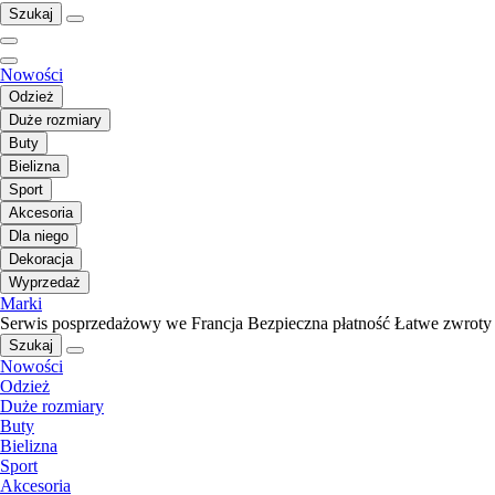
Szukaj
Nowości
Odzież
Duże rozmiary
Buty
Bielizna
Sport
Akcesoria
Dla niego
Dekoracja
Wyprzedaż
Marki
Serwis posprzedażowy we Francja
Bezpieczna płatność
Łatwe zwroty
Szukaj
Nowości
Odzież
Duże rozmiary
Buty
Bielizna
Sport
Akcesoria