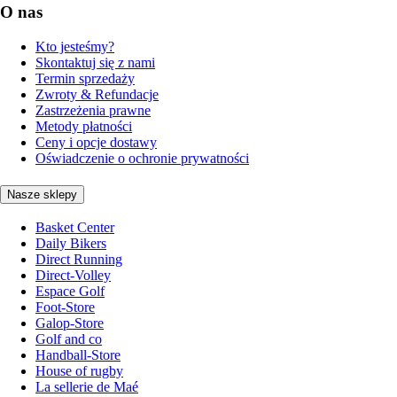
O nas
Kto jesteśmy?
Skontaktuj się z nami
Termin sprzedaży
Zwroty & Refundacje
Zastrzeżenia prawne
Metody płatności
Ceny i opcje dostawy
Oświadczenie o ochronie prywatności
Nasze sklepy
Basket Center
Daily Bikers
Direct Running
Direct-Volley
Espace Golf
Foot-Store
Galop-Store
Golf and co
Handball-Store
House of rugby
La sellerie de Maé