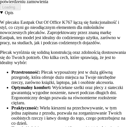
potwierdzeniu zamowienia
Loading...
Opis
W plecaku Eastpak Out Of Office K767 łączą się funkcjonalność i
styl, co czyni go nieodłącznym elementem dla miłośników
nowoczesnych plecaków. Zaprojektowany przez znaną markę
Eastpak, ten model jest idealny do codziennego użytku, zarówno w
pracy, na studiach, jak i podczas codziennych dojazdów.
Plecak wyróżnia się solidną konstrukcją oraz zdolnością dostosowania
się do Twoich potrzeb. Oto kilka cech, które sprawiają, że jest to
idealny wybór:
Przestronność:
Plecak wyposażony jest w dużą główną
przegrodę, która oferuje dużo miejsca na Twoje niezbędne
rzeczy, zarówno książki, laptopa, jak i osobiste akcesoria.
Optymalny komfort:
Wyściełane szelki oraz plecy z siateczki
gwarantują wygodne noszenie, nawet podczas długich dni.
Ergonomiczny design pozwala na równomierne rozłożenie
ciężaru.
Praktyczność:
Wielu kieszeni na przechowywanie, w tym
jedna zapinana z przodu, pozwala na zorganizowanie Twoich
osobistych rzeczy i łatwy dostęp do tego, czego potrzebujesz na
co dzień.