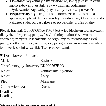
Trwałość:
Wykonany z materiałów wysokiej jakości, plecak
zaprojektowany jest tak, aby wytrzymać codzienne
użytkowanie, zapewniając tym samym znaczną trwałość.
Współczesny styl:
Jego prosta i nowoczesna konstrukcja
sprawia, że plecak ten jest modnym dodatkiem, który pasuje do
każdego stylu, od casualowego po bardziej profesjonalny.
Plecak Eastpak Out Of Office K767 jest więc idealnym towarzyszem
dla tych, którzy chcą połączyć styl i funkcjonalność w swoim
codziennym życiu. Niezależnie od tego, czy to intensywny dzień
pracy, spotkanie z przyjaciółmi, czy przygoda na świeżym powietrzu,
ten plecak spełni wszystkie Twoje oczekiwania.
Dodatkowe informacje
Marka
Eastpak
Nr referencyjny dostawcy
EK000767B0R
Kolor
kontrast khaki yellow
Kolor
Żółty
Płeć
Mieszane
Grupa wiekowa
Dorośli
Loading...
Loading...
Wszystkie nasze marki