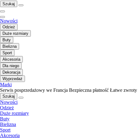
Szukaj
Nowości
Odzież
Duże rozmiary
Buty
Bielizna
Sport
Akcesoria
Dla niego
Dekoracja
Wyprzedaż
Marki
Serwis posprzedażowy we Francja
Bezpieczna płatność
Łatwe zwroty
Szukaj
Nowości
Odzież
Duże rozmiary
Buty
Bielizna
Sport
Akcesoria