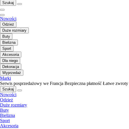
Szukaj
Nowości
Odzież
Duże rozmiary
Buty
Bielizna
Sport
Akcesoria
Dla niego
Dekoracja
Wyprzedaż
Marki
Serwis posprzedażowy we Francja
Bezpieczna płatność
Łatwe zwroty
Szukaj
Nowości
Odzież
Duże rozmiary
Buty
Bielizna
Sport
Akcesoria