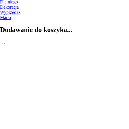
Dla niego
Dekoracja
Wyprzedaż
Marki
Dodawanie do koszyka...