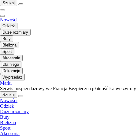
Szukaj
Nowości
Odzież
Duże rozmiary
Buty
Bielizna
Sport
Akcesoria
Dla niego
Dekoracja
Wyprzedaż
Marki
Serwis posprzedażowy we Francja
Bezpieczna płatność
Łatwe zwroty
Szukaj
Nowości
Odzież
Duże rozmiary
Buty
Bielizna
Sport
Akcesoria