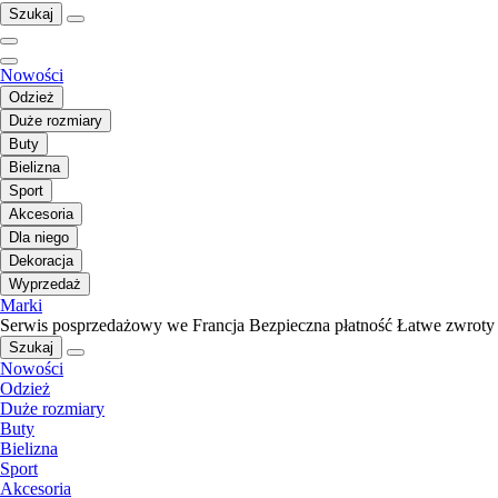
Szukaj
Nowości
Odzież
Duże rozmiary
Buty
Bielizna
Sport
Akcesoria
Dla niego
Dekoracja
Wyprzedaż
Marki
Serwis posprzedażowy we Francja
Bezpieczna płatność
Łatwe zwroty
Szukaj
Nowości
Odzież
Duże rozmiary
Buty
Bielizna
Sport
Akcesoria