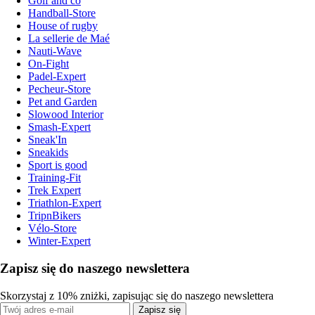
Golf and co
Handball-Store
House of rugby
La sellerie de Maé
Nauti-Wave
On-Fight
Padel-Expert
Pecheur-Store
Pet and Garden
Slowood Interior
Smash-Expert
Sneak'In
Sneakids
Sport is good
Training-Fit
Trek Expert
Triathlon-Expert
TripnBikers
Vélo-Store
Winter-Expert
Zapisz się do naszego newslettera
Skorzystaj z 10% zniżki, zapisując się do naszego newslettera
Zapisz się