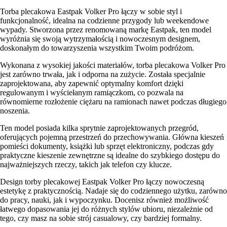
Torba plecakowa Eastpak Volker Pro łączy w sobie styl i
funkcjonalność, idealna na codzienne przygody lub weekendowe
wypady. Stworzona przez renomowaną markę Eastpak, ten model
wyróżnia się swoją wytrzymałością i nowoczesnym designem,
doskonałym do towarzyszenia wszystkim Twoim podróżom.
Wykonana z wysokiej jakości materiałów, torba plecakowa Volker Pro
jest zarówno trwała, jak i odporna na zużycie. Została specjalnie
zaprojektowana, aby zapewnić optymalny komfort dzięki
regulowanym i wyściełanym ramiączkom, co pozwala na
równomierne rozłożenie ciężaru na ramionach nawet podczas długiego
noszenia.
Ten model posiada kilka sprytnie zaprojektowanych przegród,
oferujących pojemną przestrzeń do przechowywania. Główna kieszeń
pomieści dokumenty, książki lub sprzęt elektroniczny, podczas gdy
praktyczne kieszenie zewnętrzne są idealne do szybkiego dostępu do
najważniejszych rzeczy, takich jak telefon czy klucze.
Design torby plecakowej Eastpak Volker Pro łączy nowoczesną
estetykę z praktycznością. Nadaje się do codziennego użytku, zarówno
do pracy, nauki, jak i wypoczynku. Docenisz również możliwość
łatwego dopasowania jej do różnych stylów ubioru, niezależnie od
tego, czy masz na sobie strój casualowy, czy bardziej formalny.