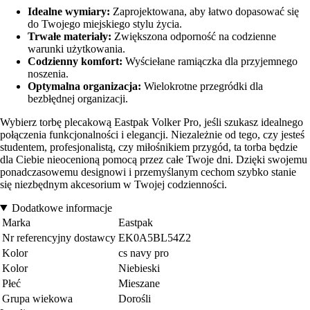
Idealne wymiary:
Zaprojektowana, aby łatwo dopasować się
do Twojego miejskiego stylu życia.
Trwałe materiały:
Zwiększona odporność na codzienne
warunki użytkowania.
Codzienny komfort:
Wyściełane ramiączka dla przyjemnego
noszenia.
Optymalna organizacja:
Wielokrotne przegródki dla
bezbłędnej organizacji.
Wybierz torbę plecakową Eastpak Volker Pro, jeśli szukasz idealnego
połączenia funkcjonalności i elegancji. Niezależnie od tego, czy jesteś
studentem, profesjonalistą, czy miłośnikiem przygód, ta torba będzie
dla Ciebie nieocenioną pomocą przez całe Twoje dni. Dzięki swojemu
ponadczasowemu designowi i przemyślanym cechom szybko stanie
się niezbędnym akcesorium w Twojej codzienności.
Dodatkowe informacje
Marka
Eastpak
Nr referencyjny dostawcy
EK0A5BL54Z2
Kolor
cs navy pro
Kolor
Niebieski
Płeć
Mieszane
Grupa wiekowa
Dorośli