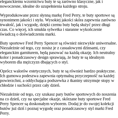
eleganckiemu wzornictwu buty te są zarówno klasyczne, jak i
nowoczesne, idealne do uzupełnienia każdego stroju.
Wyprodukowane przez słynną markę Fred Perry, te buty sportowe są
synonimem jakości i stylu. Wysokiej jakości skóra zapewnia zarówno
trwałość, jak i wygodę, dzięki czemu buty będą służyć przez długi
czas. Co więcej, ich smukła sylwetka i staranne wykończenie
świadczą o doświadczeniu marki.
Buty sportowe Fred Perry Spencer są również niezwykle uniwersalne.
Niezależnie od tego, czy nosisz je z casualowymi dżinsami, czy
eleganckim garniturem, będą pasować na każdą okazję. Ich neutralny
kolor i ponadczasowy design sprawiają, że buty te są idealnym
wyborem dla mężczyzn dbających o styl.
Oprócz walorów estetycznych, buty te są również bardzo praktyczne.
Ich gumowa podeszwa zapewnia optymalną przyczepność na każdej
powierzchni, a oddychająca podszewka z tkaniny utrzymuje stopy w
chłodzie i suchości przez cały dzień.
Niezależnie od tego, czy szukasz pary butów sportowych do noszenia
na co dzień, czy na specjalne okazje, skórzane buty sportowe Fred
Perry Spencer są doskonałym wyborem. Dodaj je do swojej kolekcji
butów już dziś i poznaj wygodę oraz ponadczasowy styl marki Fred
Perry.