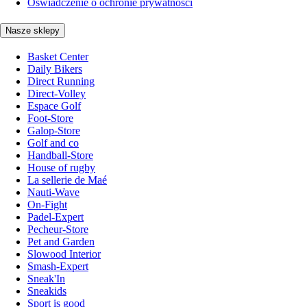
Oświadczenie o ochronie prywatności
Nasze sklepy
Basket Center
Daily Bikers
Direct Running
Direct-Volley
Espace Golf
Foot-Store
Galop-Store
Golf and co
Handball-Store
House of rugby
La sellerie de Maé
Nauti-Wave
On-Fight
Padel-Expert
Pecheur-Store
Pet and Garden
Slowood Interior
Smash-Expert
Sneak'In
Sneakids
Sport is good