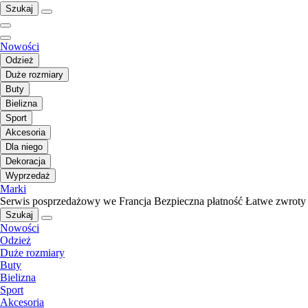
Szukaj
Nowości
Odzież
Duże rozmiary
Buty
Bielizna
Sport
Akcesoria
Dla niego
Dekoracja
Wyprzedaż
Marki
Serwis posprzedażowy we Francja
Bezpieczna płatność
Łatwe zwroty
Szukaj
Nowości
Odzież
Duże rozmiary
Buty
Bielizna
Sport
Akcesoria