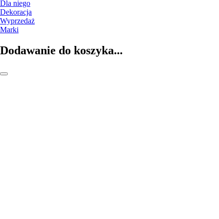
Dla niego
Dekoracja
Wyprzedaż
Marki
Dodawanie do koszyka...