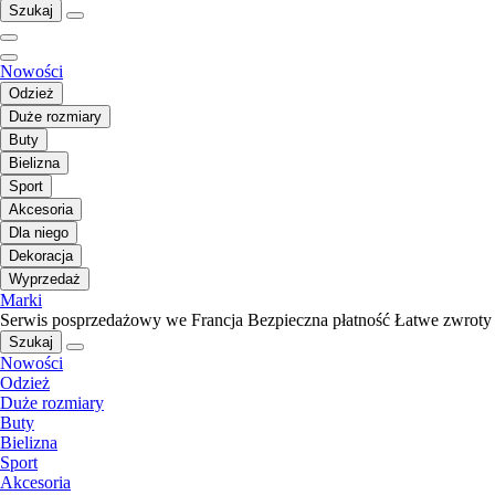
Szukaj
Nowości
Odzież
Duże rozmiary
Buty
Bielizna
Sport
Akcesoria
Dla niego
Dekoracja
Wyprzedaż
Marki
Serwis posprzedażowy we Francja
Bezpieczna płatność
Łatwe zwroty
Szukaj
Nowości
Odzież
Duże rozmiary
Buty
Bielizna
Sport
Akcesoria