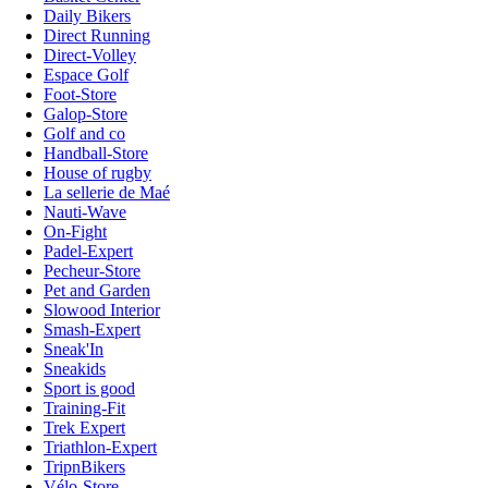
Daily Bikers
Direct Running
Direct-Volley
Espace Golf
Foot-Store
Galop-Store
Golf and co
Handball-Store
House of rugby
La sellerie de Maé
Nauti-Wave
On-Fight
Padel-Expert
Pecheur-Store
Pet and Garden
Slowood Interior
Smash-Expert
Sneak'In
Sneakids
Sport is good
Training-Fit
Trek Expert
Triathlon-Expert
TripnBikers
Vélo-Store