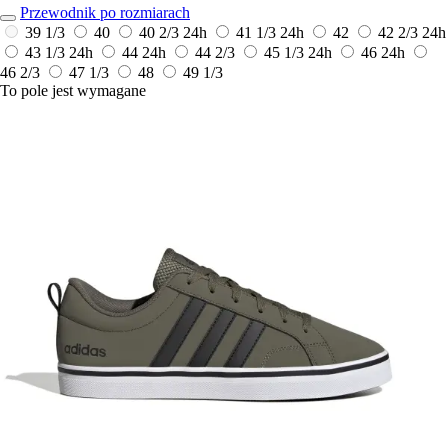
Przewodnik po rozmiarach
39 1/3
40
40 2/3
24h
41 1/3
24h
42
42 2/3
24h
43 1/3
24h
44
24h
44 2/3
45 1/3
24h
46
24h
46 2/3
47 1/3
48
49 1/3
To pole jest wymagane