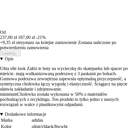
Od
237,00 zł
187,00 zł
-21%
+9,35 zł
otrzymasz na kolejne zamowienie
Zostana naliczone po
potwierdzeniu zamowienia
Loading...
Opis
Ultra elle look Załóż te buty na wycieczkę do skateparku lub spacer po
mieście. mają wulkanizowaną podeszwę z 3 paskami po bokach.
Gumowa podeszwa zewnętrzna zapewnia optymalną przyczepność, a
syntetyczna cholewka łączy wygodę i elastyczność. Ściągacz na pięcie
ułatwia zakładanie i zdejmowanie.
minimumCholewka została wykonana w 50% z materiałów
pochodzących z recyklingu. Ten produkt to tylko jedno z naszych
rozwiązań w walce z plastikowymi odpadami.
Dodatkowe informacje
Marka
adidas
Kolor
olistr/cblack/ftwwht