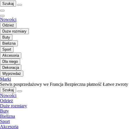
Szukaj
Nowości
Odzież
Duże rozmiary
Buty
Bielizna
Sport
Akcesoria
Dla niego
Dekoracja
Wyprzedaż
Marki
Serwis posprzedażowy we Francja
Bezpieczna płatność
Łatwe zwroty
Szukaj
Nowości
Odzież
Duże rozmiary
Buty
Bielizna
Sport
Akcesoria