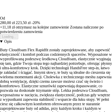
Od
280,00 zł
223,50 zł
-20%
+11,18 zł
otrzymasz na kolejne zamowienie
Zostana naliczone po
potwierdzeniu zamowienia
Loading...
Opis
Buty Cloudfoam Flex Rapidfit zostały zaprojektowane, aby zapewnić
elastyczność i komfort podczas codziennych spacerów. Wyposażone w
wyprofilowaną podeszwę środkową Cloudfoam, elastycznie wyginają
się tam, gdzie Twoja stopa tego najbardziej potrzebuje, oferując płynny
i ultra-komfortowy krok. Dzięki technologii HandsFree step-in, łatwo
je zakładać i ściągać. Innymi słowy, te buty są idealne do cieszenia się
wieloma momentami akcji. Cholewka z technicznego meshu zapewnia
dobrą wentylację, dzięki czemu zawsze możesz czuć się świeżo i
komfortowo. Elastyczne sznurówki zapewniają dopasowanie, co
pozwala na doskonałe trzymanie stóp. Lekka podeszwa Cloudfoam,
wyposażona w nacięcia, zwiększa elastyczność, podczas gdy wnętrze
z wypustkami zapewnia stabilność i wsparcie dla łuku stopy. W pełni
ciesz się całkowitym komfortem oferowanym przez te starannie
zaprojektowane buty od adidas, przy każdym kroku i każdym w