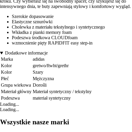
kroku. Czy wybierasz się na swobodny spacer, czy szykujesz się do
intensywnego dnia, te buty zapewniają stylowy i komfortowy wygląd.
Szerokie dopasowanie
Elastyczne sznurówki
Cholewka z materiału tekstylnego i syntetycznego
Wkładka z pianki memory foam
Podeszwa środkowa CLOUDfoam
wzmocnienie pięty RAPIDFIT easy step-in
Dodatkowe informacje
Marka
adidas
Kolor
gretwo/ftwht/grethr
Kolor
Szary
Płeć
Mężczyzna
Grupa wiekowa
Dorośli
Materiał główny
Materiał syntetyczny / tekstylny
Podeszwa
materiał syntetyczny
Loading...
Loading...
Wszystkie nasze marki