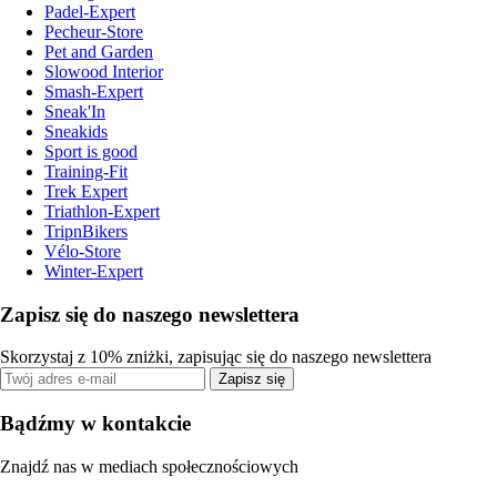
Padel-Expert
Pecheur-Store
Pet and Garden
Slowood Interior
Smash-Expert
Sneak'In
Sneakids
Sport is good
Training-Fit
Trek Expert
Triathlon-Expert
TripnBikers
Vélo-Store
Winter-Expert
Zapisz się do naszego newslettera
Skorzystaj z 10% zniżki, zapisując się do naszego newslettera
Zapisz się
Bądźmy w kontakcie
Znajdź nas w mediach społecznościowych