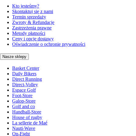
Kto jesteśmy?
Skontaktuj się z nami
Termin sprzedaży
Zwroty & Refundacje
Zastrzeżenia prawne
Metody płatności
Ceny i opcje dostawy
Oświadczenie o ochronie prywatności
Nasze sklepy
Basket Center
Daily Bikers
Direct Running
Direct-Volley
Espace Golf
Foot-Store
Galop-Store
Golf and co
Handball-Store
House of rugby
La sellerie de Maé
Nauti-Wave
On-Fight