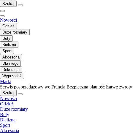
Szukaj
Nowości
Odzież
Duże rozmiary
Buty
Bielizna
Sport
Akcesoria
Dla niego
Dekoracja
Wyprzedaż
Marki
Serwis posprzedażowy we Francja
Bezpieczna płatność
Łatwe zwroty
Szukaj
Nowości
Odzież
Duże rozmiary
Buty
Bielizna
Sport
Akcesoria