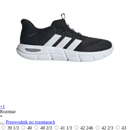
+1
Rozmiar
*
Przewodnik po rozmiarach
39 1/3
40
40 2/3
41 1/3
42
24h
42 2/3
43