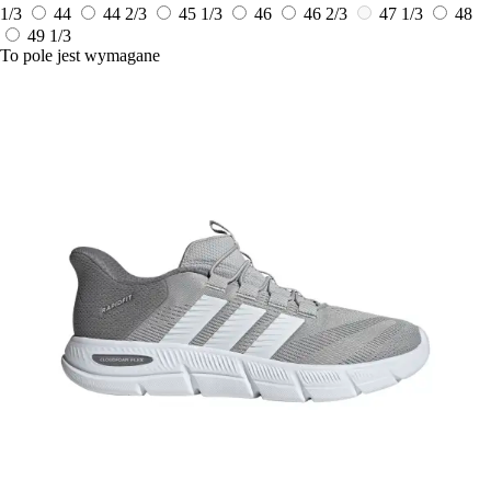
1/3
44
44 2/3
45 1/3
46
46 2/3
47 1/3
48
49 1/3
To pole jest wymagane