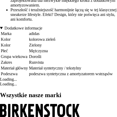
zaprojektowana dla niezwykle miękkiego kroku z dodatkowym
amortyzowaniem.
Przeszłość i teraźniejszość harmonijnie łączą się w tej klasycznej
sneakerze lifestyle. Efekt? Design, który nie poświęca ani stylu,
ani komfortu.
Dodatkowe informacje
Marka
adidas
Kolor
kolorowa zieleń
Kolor
Zielony
Płeć
Mężczyzna
Grupa wiekowa
Dorośli
Zakres
Runvista
Materiał główny
Materiał syntetyczny / tekstylny
Podeszwa
podeszwa syntetyczna z amortyzatorem wstrząsów
Loading...
Loading...
Wszystkie nasze marki