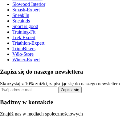
Slowood Interior
Smash-Expert
Sneak'In
Sneakids
Sport is good
Training-Fit
Trek Expert
Triathlon-Expert
TripnBikers
Vélo-Store
Winter-Expert
Zapisz się do naszego newslettera
Skorzystaj z 10% zniżki, zapisując się do naszego newslettera
Zapisz się
Bądźmy w kontakcie
Znajdź nas w mediach społecznościowych