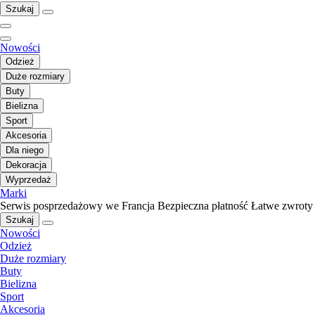
Szukaj
Nowości
Odzież
Duże rozmiary
Buty
Bielizna
Sport
Akcesoria
Dla niego
Dekoracja
Wyprzedaż
Marki
Serwis posprzedażowy we Francja
Bezpieczna płatność
Łatwe zwroty
Szukaj
Nowości
Odzież
Duże rozmiary
Buty
Bielizna
Sport
Akcesoria