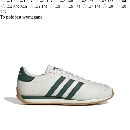
40
40 2/3
41 1/3
42
24h
42 2/3
43 1/3
44
44 2/3
24h
45 1/3
46
46 2/3
47 1/3
48
49
1/3
To pole jest wymagane