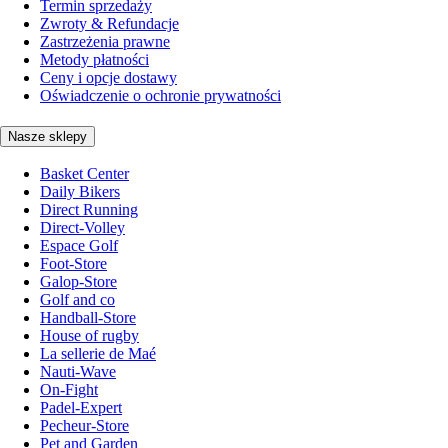
Termin sprzedaży
Zwroty & Refundacje
Zastrzeżenia prawne
Metody płatności
Ceny i opcje dostawy
Oświadczenie o ochronie prywatności
Nasze sklepy
Basket Center
Daily Bikers
Direct Running
Direct-Volley
Espace Golf
Foot-Store
Galop-Store
Golf and co
Handball-Store
House of rugby
La sellerie de Maé
Nauti-Wave
On-Fight
Padel-Expert
Pecheur-Store
Pet and Garden