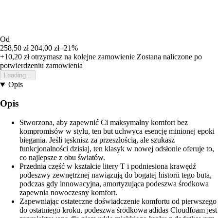
Od
258,50 zł
204,00 zł
-21%
+10,20 zł
otrzymasz na kolejne zamowienie
Zostana naliczone po
potwierdzeniu zamowienia
Loading...
Opis
Opis
Stworzona, aby zapewnić Ci maksymalny komfort bez
kompromisów w stylu, ten but uchwyca esencję minionej epoki
biegania. Jeśli tęsknisz za przeszłością, ale szukasz
funkcjonalności dzisiaj, ten klasyk w nowej odsłonie oferuje to,
co najlepsze z obu światów.
Przednia część w kształcie litery T i podniesiona krawędź
podeszwy zewnętrznej nawiązują do bogatej historii tego buta,
podczas gdy innowacyjna, amortyzująca podeszwa środkowa
zapewnia nowoczesny komfort.
Zapewniając ostateczne doświadczenie komfortu od pierwszego
do ostatniego kroku, podeszwa środkowa adidas Cloudfoam jest