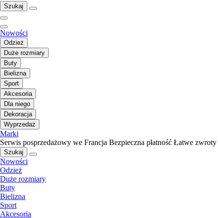
Szukaj
Nowości
Odzież
Duże rozmiary
Buty
Bielizna
Sport
Akcesoria
Dla niego
Dekoracja
Wyprzedaż
Marki
Serwis posprzedażowy we Francja
Bezpieczna płatność
Łatwe zwroty
Szukaj
Nowości
Odzież
Duże rozmiary
Buty
Bielizna
Sport
Akcesoria