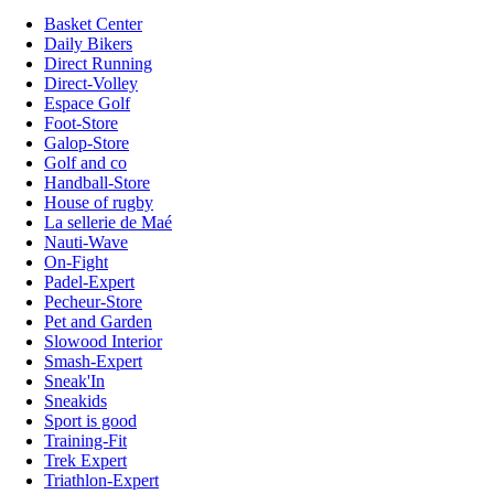
Basket Center
Daily Bikers
Direct Running
Direct-Volley
Espace Golf
Foot-Store
Galop-Store
Golf and co
Handball-Store
House of rugby
La sellerie de Maé
Nauti-Wave
On-Fight
Padel-Expert
Pecheur-Store
Pet and Garden
Slowood Interior
Smash-Expert
Sneak'In
Sneakids
Sport is good
Training-Fit
Trek Expert
Triathlon-Expert