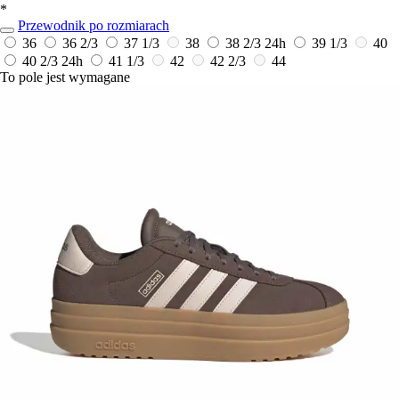
*
Przewodnik po rozmiarach
36
36 2/3
37 1/3
38
38 2/3
24h
39 1/3
40
40 2/3
24h
41 1/3
42
42 2/3
44
To pole jest wymagane