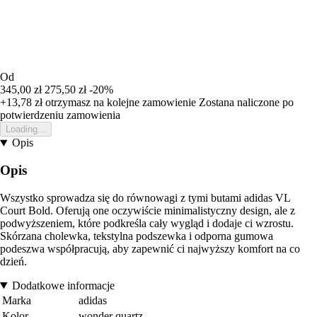
Od
345,00 zł
275,50 zł
-20%
+13,78 zł
otrzymasz na kolejne zamowienie
Zostana naliczone po
potwierdzeniu zamowienia
Loading...
Opis
Opis
Wszystko sprowadza się do równowagi z tymi butami adidas VL
Court Bold. Oferują one oczywiście minimalistyczny design, ale z
podwyższeniem, które podkreśla cały wygląd i dodaje ci wzrostu.
Skórzana cholewka, tekstylna podszewka i odporna gumowa
podeszwa współpracują, aby zapewnić ci najwyższy komfort na co
dzień.
Dodatkowe informacje
Marka
adidas
Kolor
wonder quartz