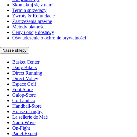
Skontaktuj się z nami
Termin sprzedaży
Zwroty & Refundacje
Zastrzeżenia prawne
Metody płatności
Ceny i opcje dostawy
Oświadczenie o ochronie prywatności
Nasze sklepy
Basket Center
Daily Bikers
Direct Running
Direct-Volley
Espace Golf
Foot-Store
Galop-Store
Golf and co
Handball-Store
House of rugby
La sellerie de Maé
Nauti-Wave
On-Fight
Padel-Expert