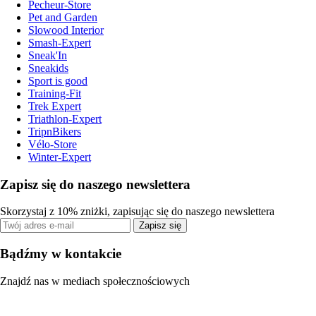
Pecheur-Store
Pet and Garden
Slowood Interior
Smash-Expert
Sneak'In
Sneakids
Sport is good
Training-Fit
Trek Expert
Triathlon-Expert
TripnBikers
Vélo-Store
Winter-Expert
Zapisz się do naszego newslettera
Skorzystaj z 10% zniżki, zapisując się do naszego newslettera
Zapisz się
Bądźmy w kontakcie
Znajdź nas w mediach społecznościowych