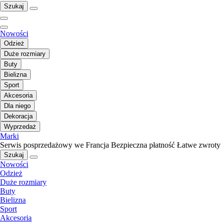
Szukaj
Nowości
Odzież
Duże rozmiary
Buty
Bielizna
Sport
Akcesoria
Dla niego
Dekoracja
Wyprzedaż
Marki
Serwis posprzedażowy we Francja
Bezpieczna płatność
Łatwe zwroty
Szukaj
Nowości
Odzież
Duże rozmiary
Buty
Bielizna
Sport
Akcesoria