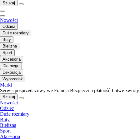
Szukaj
Nowości
Odzież
Duże rozmiary
Buty
Bielizna
Sport
Akcesoria
Dla niego
Dekoracja
Wyprzedaż
Marki
Serwis posprzedażowy we Francja
Bezpieczna płatność
Łatwe zwroty
Szukaj
Nowości
Odzież
Duże rozmiary
Buty
Bielizna
Sport
Akcesoria