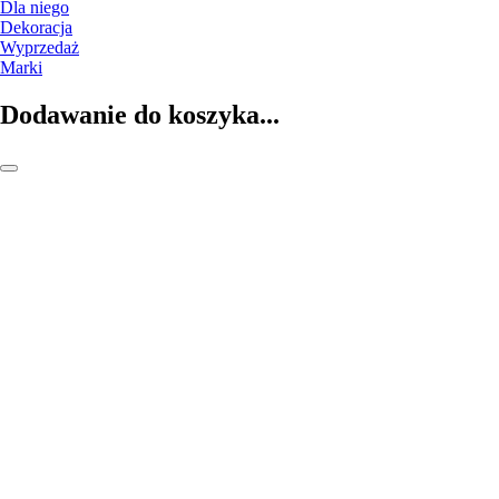
Dla niego
Dekoracja
Wyprzedaż
Marki
Dodawanie do koszyka...