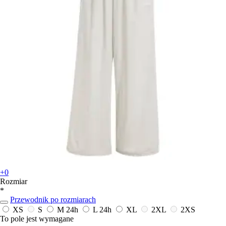
+0
Rozmiar
*
Przewodnik po rozmiarach
XS
S
M
24h
L
24h
XL
2XL
2XS
To pole jest wymagane