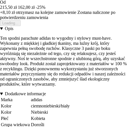
Od
215,50 zł
162,00 zł
-25%
+8,10 zł
otrzymasz na kolejne zamowienie
Zostana naliczone po
potwierdzeniu zamowienia
Loading...
Opis
Ten spodni parachute adidas to wygodny i stylowy must-have.
Wykonany z miękkiej i gładkiej tkaniny, ma luźny krój, który
zapewnia pełną swobodę ruchów. Klasyczne 3 paski po boku
wyróżniają się niezależnie od tego, czy się relaksujesz, czy jesteś
aktywny. Noś te wszechstronne spodnie z ulubioną górą, aby uzyskać
swobodny look. Produkt został zaprojektowany z materiałów w 100 %
z recyklingu. Dzięki ponownemu wykorzystaniu już stworzonych
materiałów przyczyniamy się do redukcji odpadów i naszej zależności
od ograniczonych zasobów, aby zmniejszyć ślad ekologiczny
produktów, które wytwarzamy.
Dodatkowe informacje
Marka
adidas
Kolor
ciemnoniebieski/biały
Kolor
Niebieski
Płeć
Kobieta
Grupa wiekowa
Dorośli