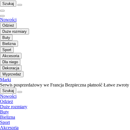
Szukaj
Nowości
Odzież
Duże rozmiary
Buty
Bielizna
Sport
Akcesoria
Dla niego
Dekoracja
Wyprzedaż
Marki
Serwis posprzedażowy we Francja
Bezpieczna płatność
Łatwe zwroty
Szukaj
Nowości
Odzież
Duże rozmiary
Buty
Bielizna
Sport
Akcesoria