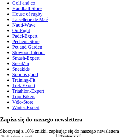
Golf and co
Handball-Store
House of rugby
La sellerie de Maé
Nauti-Wave
On-Fight
Padel-Expert
Pecheur-Store
Pet and Garden
Slowood Interior
Smash-Expert
Sneak'In
Sneakids
Sport is good
Training-Fit
Trek Expert
Triathlon-Expert
TripnBikers
Vélo-Store
Winter-Expert
Zapisz się do naszego newslettera
Skorzystaj z 10% zniżki, zapisując się do naszego newslettera