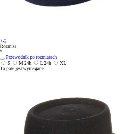
+-2
Rozmiar
*
Przewodnik po rozmiarach
S
M
24h
L
24h
XL
To pole jest wymagane