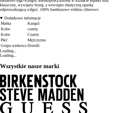
metalowe logo Kangol, teleskopową koronę w kształcie łopatki oraz
klasyczny, wywijany brzeg, a wewnątrz elastyczną opaskę
odprowadzającą wilgoć. 100% bambusowe włókno chlorowe.
Dodatkowe informacje
Marka
Kangol
Kolor
czarny
Kolor
Czarny
Płeć
Mężczyzna
Grupa wiekowa
Dorośli
Loading...
Loading...
Wszystkie nasze marki