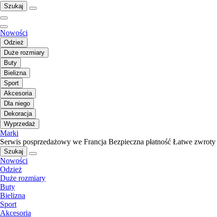
Szukaj
Nowości
Odzież
Duże rozmiary
Buty
Bielizna
Sport
Akcesoria
Dla niego
Dekoracja
Wyprzedaż
Marki
Serwis posprzedażowy we Francja
Bezpieczna płatność
Łatwe zwroty
Szukaj
Nowości
Odzież
Duże rozmiary
Buty
Bielizna
Sport
Akcesoria