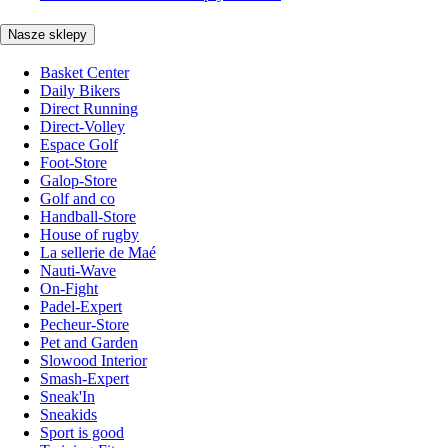
Nasze sklepy
Basket Center
Daily Bikers
Direct Running
Direct-Volley
Espace Golf
Foot-Store
Galop-Store
Golf and co
Handball-Store
House of rugby
La sellerie de Maé
Nauti-Wave
On-Fight
Padel-Expert
Pecheur-Store
Pet and Garden
Slowood Interior
Smash-Expert
Sneak'In
Sneakids
Sport is good