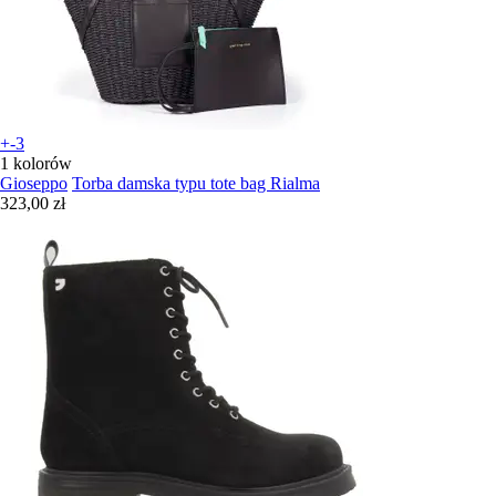
+-3
1 kolorów
Gioseppo
Torba damska typu tote bag Rialma
323,00 zł