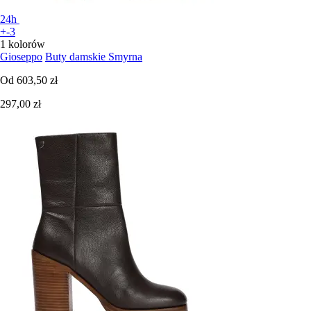
24h
+-3
1 kolorów
Gioseppo
Buty damskie Smyrna
Od
603,50 zł
297,00 zł