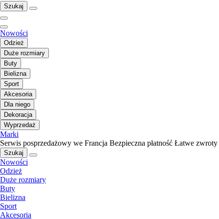
Szukaj
Nowości
Odzież
Duże rozmiary
Buty
Bielizna
Sport
Akcesoria
Dla niego
Dekoracja
Wyprzedaż
Marki
Serwis posprzedażowy we Francja
Bezpieczna płatność
Łatwe zwroty
Szukaj
Nowości
Odzież
Duże rozmiary
Buty
Bielizna
Sport
Akcesoria