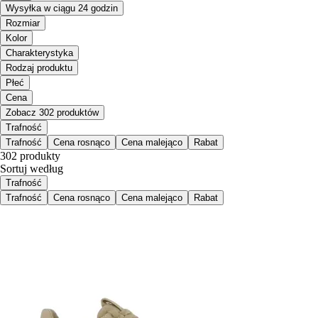
Wysyłka w ciągu 24 godzin
Rozmiar
Kolor
Charakterystyka
Rodzaj produktu
Płeć
Cena
Zobacz 302 produktów
Trafność
Trafność
Cena rosnąco
Cena malejąco
Rabat
302 produkty
Sortuj według
Trafność
Trafność
Cena rosnąco
Cena malejąco
Rabat