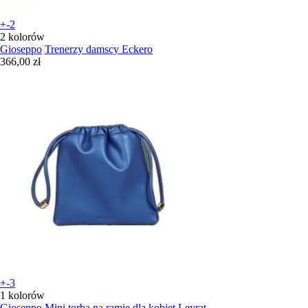
+-2
2 kolorów
Gioseppo
Trenerzy damscy Eckero
366,00 zł
+-3
1 kolorów
Gioseppo
Mini torba na ramię dla kobiet Leyrat