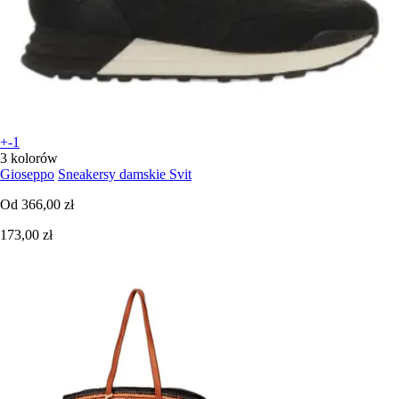
+-1
3 kolorów
Gioseppo
Sneakersy damskie Svit
Od
366,00 zł
173,00 zł