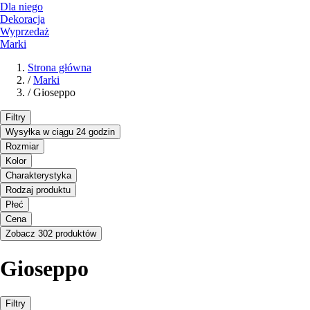
Dla niego
Dekoracja
Wyprzedaż
Marki
Strona główna
/
Marki
/
Gioseppo
Filtry
Wysyłka w ciągu 24 godzin
Rozmiar
Kolor
Charakterystyka
Rodzaj produktu
Płeć
Cena
Zobacz 302 produktów
Gioseppo
Filtry