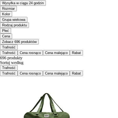
Wysyłka w ciągu 24 godzin
Rozmiar
Kolor
Grupa wiekowa
Rodzaj produktu
Płeć
Cena
Zobacz 696 produktów
Trafność
Trafność
Cena rosnąco
Cena malejąco
Rabat
696 produkty
Sortuj według
Trafność
Trafność
Cena rosnąco
Cena malejąco
Rabat