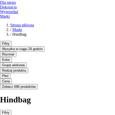
Dla niego
Dekoracja
Wyprzedaż
Marki
Strona główna
/
Marki
/
Hindbag
Filtry
Wysyłka w ciągu 24 godzin
Rozmiar
Kolor
Grupa wiekowa
Rodzaj produktu
Płeć
Cena
Zobacz 696 produktów
Hindbag
Filtry