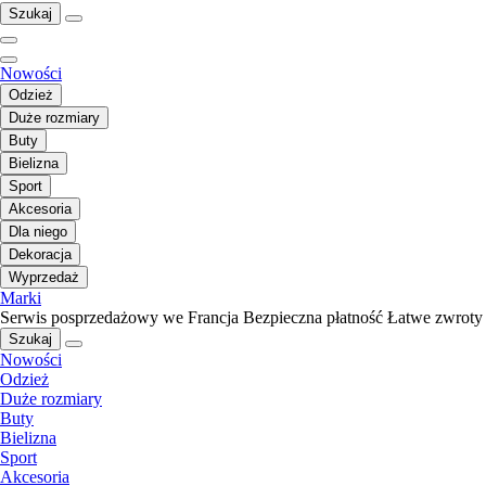
Szukaj
Nowości
Odzież
Duże rozmiary
Buty
Bielizna
Sport
Akcesoria
Dla niego
Dekoracja
Wyprzedaż
Marki
Serwis posprzedażowy we Francja
Bezpieczna płatność
Łatwe zwroty
Szukaj
Nowości
Odzież
Duże rozmiary
Buty
Bielizna
Sport
Akcesoria