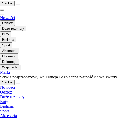
Szukaj
Nowości
Odzież
Duże rozmiary
Buty
Bielizna
Sport
Akcesoria
Dla niego
Dekoracja
Wyprzedaż
Marki
Serwis posprzedażowy we Francja
Bezpieczna płatność
Łatwe zwroty
Szukaj
Nowości
Odzież
Duże rozmiary
Buty
Bielizna
Sport
Akcesoria