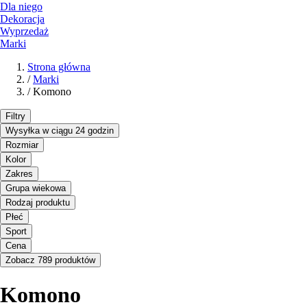
Dla niego
Dekoracja
Wyprzedaż
Marki
Strona główna
/
Marki
/
Komono
Filtry
Wysyłka w ciągu 24 godzin
Rozmiar
Kolor
Zakres
Grupa wiekowa
Rodzaj produktu
Płeć
Sport
Cena
Zobacz 789 produktów
Komono