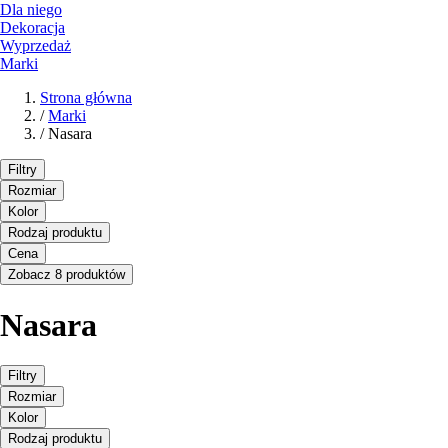
Dla niego
Dekoracja
Wyprzedaż
Marki
Strona główna
/
Marki
/
Nasara
Filtry
Rozmiar
Kolor
Rodzaj produktu
Cena
Zobacz 8 produktów
Nasara
Filtry
Rozmiar
Kolor
Rodzaj produktu