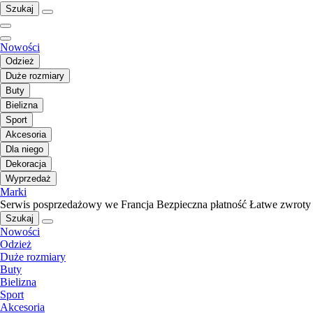
Szukaj
Nowości
Odzież
Duże rozmiary
Buty
Bielizna
Sport
Akcesoria
Dla niego
Dekoracja
Wyprzedaż
Marki
Serwis posprzedażowy we Francja
Bezpieczna płatność
Łatwe zwroty
Szukaj
Nowości
Odzież
Duże rozmiary
Buty
Bielizna
Sport
Akcesoria