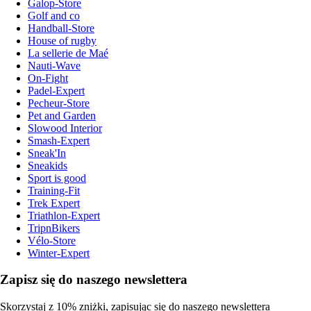
Galop-Store
Golf and co
Handball-Store
House of rugby
La sellerie de Maé
Nauti-Wave
On-Fight
Padel-Expert
Pecheur-Store
Pet and Garden
Slowood Interior
Smash-Expert
Sneak'In
Sneakids
Sport is good
Training-Fit
Trek Expert
Triathlon-Expert
TripnBikers
Vélo-Store
Winter-Expert
Zapisz się do naszego newslettera
Skorzystaj z 10% zniżki, zapisując się do naszego newslettera