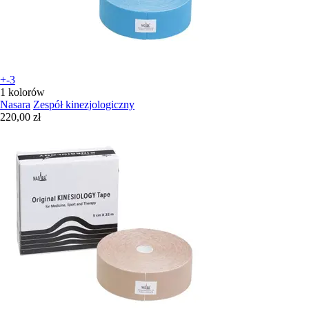
+-3
1 kolorów
Nasara
Zespół kinezjologiczny
220,00 zł