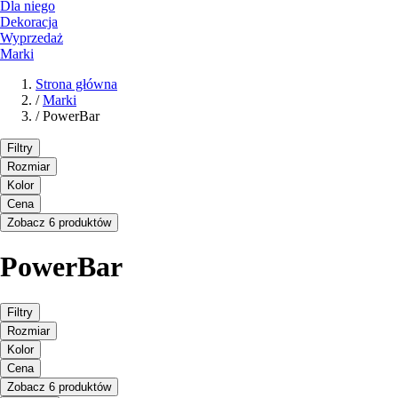
Dla niego
Dekoracja
Wyprzedaż
Marki
Strona główna
/
Marki
/
PowerBar
Filtry
Rozmiar
Kolor
Cena
Zobacz 6 produktów
PowerBar
Filtry
Rozmiar
Kolor
Cena
Zobacz 6 produktów