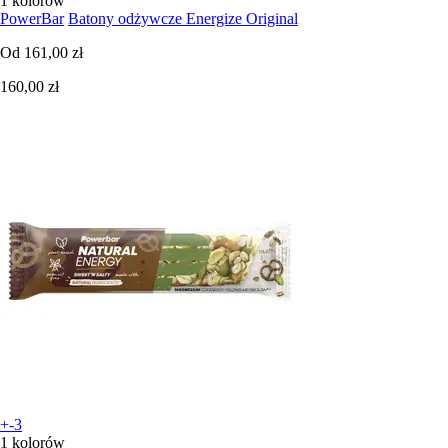
1 kolorów
PowerBar
Batony odżywcze Energize Original
Od
161,00 zł
160,00 zł
+-3
1 kolorów