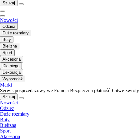
Szukaj
Nowości
Odzież
Duże rozmiary
Buty
Bielizna
Sport
Akcesoria
Dla niego
Dekoracja
Wyprzedaż
Marki
Serwis posprzedażowy we Francja
Bezpieczna płatność
Łatwe zwroty
Szukaj
Nowości
Odzież
Duże rozmiary
Buty
Bielizna
Sport
Akcesoria