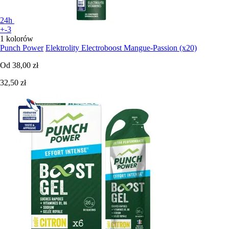
24h
+-3
1 kolorów
Punch Power
Elektrolity Electroboost Mangue-Passion (x20)
Od
38,00 zł
32,50 zł