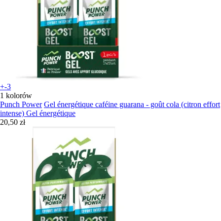
+-3
1 kolorów
Punch Power
Gel énergétique caféine guarana - goût cola (citron effort
intense) Gel énergétique
20,50 zł