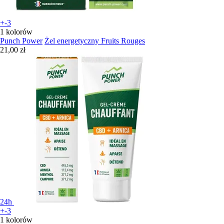
+-3
1 kolorów
Punch Power
Żel energetyczny Fruits Rouges
21,00 zł
24h
+-3
1 kolorów