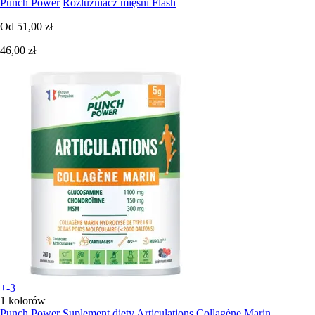
Punch Power
Rozluźniacz mięśni Flash
Od
51,00 zł
46,00 zł
+-3
1 kolorów
Punch Power
Suplement diety Articulations Collagène Marin