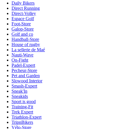
Daily Bikers
Direct Running
Direct-Volley
Espace Golf
Foot-Store
Galop-Store
Golf and co
Handball-Store
House of rugby
La sellerie de Maé
Nauti-Wave
On-Fight
Padel-Expert
Pecheur-Store
Pet and Garden
Slowood Interior
Smash-Expert
Sneak'In
Sneakids
Sport is good
Training-Fit
Trek Expert
Triathlon-Expert
TripnBikers
Vélo-Store