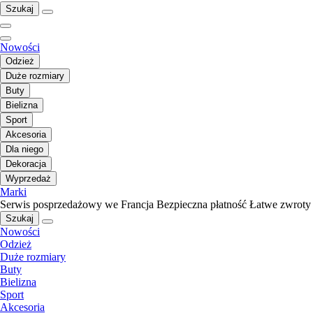
Szukaj
Nowości
Odzież
Duże rozmiary
Buty
Bielizna
Sport
Akcesoria
Dla niego
Dekoracja
Wyprzedaż
Marki
Serwis posprzedażowy we Francja
Bezpieczna płatność
Łatwe zwroty
Szukaj
Nowości
Odzież
Duże rozmiary
Buty
Bielizna
Sport
Akcesoria