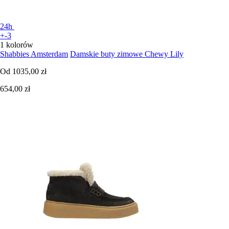
24h
+-3
1 kolorów
Shabbies Amsterdam
Damskie buty zimowe Chewy Lily
Od
1035,00 zł
654,00 zł