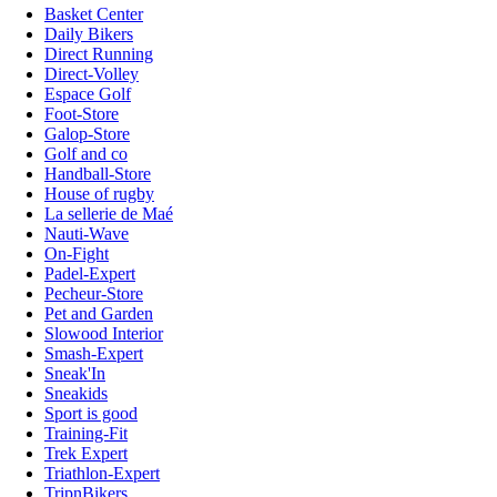
Basket Center
Daily Bikers
Direct Running
Direct-Volley
Espace Golf
Foot-Store
Galop-Store
Golf and co
Handball-Store
House of rugby
La sellerie de Maé
Nauti-Wave
On-Fight
Padel-Expert
Pecheur-Store
Pet and Garden
Slowood Interior
Smash-Expert
Sneak'In
Sneakids
Sport is good
Training-Fit
Trek Expert
Triathlon-Expert
TripnBikers