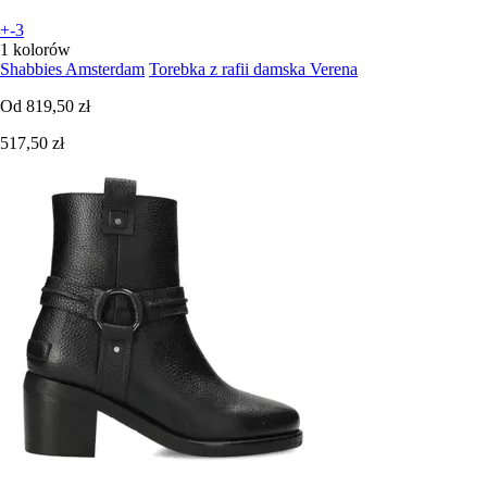
+-3
1 kolorów
Shabbies Amsterdam
Torebka z rafii damska Verena
Od
819,50 zł
517,50 zł