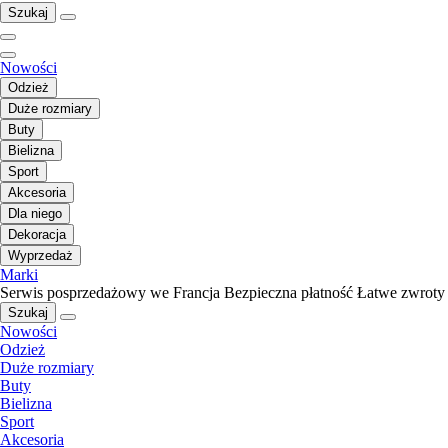
Szukaj
Nowości
Odzież
Duże rozmiary
Buty
Bielizna
Sport
Akcesoria
Dla niego
Dekoracja
Wyprzedaż
Marki
Serwis posprzedażowy we Francja
Bezpieczna płatność
Łatwe zwroty
Szukaj
Nowości
Odzież
Duże rozmiary
Buty
Bielizna
Sport
Akcesoria