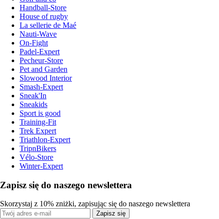
Handball-Store
House of rugby
La sellerie de Maé
Nauti-Wave
On-Fight
Padel-Expert
Pecheur-Store
Pet and Garden
Slowood Interior
Smash-Expert
Sneak'In
Sneakids
Sport is good
Training-Fit
Trek Expert
Triathlon-Expert
TripnBikers
Vélo-Store
Winter-Expert
Zapisz się do naszego newslettera
Skorzystaj z 10% zniżki, zapisując się do naszego newslettera
Zapisz się