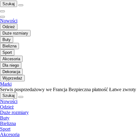
Szukaj
Nowości
Odzież
Duże rozmiary
Buty
Bielizna
Sport
Akcesoria
Dla niego
Dekoracja
Wyprzedaż
Marki
Serwis posprzedażowy we Francja
Bezpieczna płatność
Łatwe zwroty
Szukaj
Nowości
Odzież
Duże rozmiary
Buty
Bielizna
Sport
Akcesoria