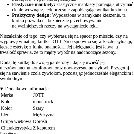
Elastyczne mankiety:
Elastyczne mankiety pomagają utrzymać
ciepło wewnątrz, jednocześnie zapobiegając wnikaniu zimna.
Praktyczny design:
Wyposażona w zamykane kieszenie, ta
kurtka pozwala na bezpieczne przechowywanie
najważniejszych rzeczy na wyciągnięcie ręki.
Niezależnie od tego, czy wybierasz się na spacer po mieście, czy na
wyprawę w naturę, kurtka JOTT Nico sprawdzi się w każdej sytuacji,
łącząc estetykę z funkcjonalnością. Jej pielęgnacja jest łatwa, a
trwałość sprawia, że to mądry wybór na nadchodzące sezony.
Dodaj tę kurtkę do swojej garderoby i daj się uwieść jej
niezrównanemu komfortowi oraz nowoczesnemu stylowi. Przygotuj
się na stawienie czoła żywiołom, pozostając jednocześnie eleganckim i
swobodnym.
Dodatkowe informacje
Marka
JOTT
Kolor
moon rock
Kolor
Szary
Płeć
Mężczyzna
Grupa wiekowa
Dorośli
Charakterystyka
Z kapturem