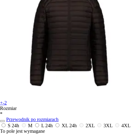
+-2
Rozmiar
*
Przewodnik po rozmiarach
S
24h
M
L
24h
XL
24h
2XL
3XL
4XL
To pole jest wymagane