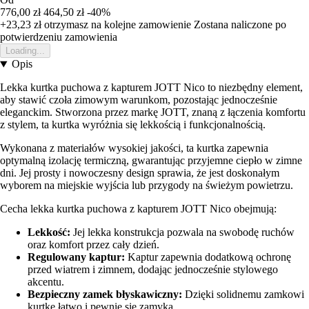
776,00 zł
464,50 zł
-40%
+23,23 zł
otrzymasz na kolejne zamowienie
Zostana naliczone po
potwierdzeniu zamowienia
Loading...
Opis
Lekka kurtka puchowa z kapturem JOTT Nico to niezbędny element,
aby stawić czoła zimowym warunkom, pozostając jednocześnie
eleganckim. Stworzona przez markę JOTT, znaną z łączenia komfortu
z stylem, ta kurtka wyróżnia się lekkością i funkcjonalnością.
Wykonana z materiałów wysokiej jakości, ta kurtka zapewnia
optymalną izolację termiczną, gwarantując przyjemne ciepło w zimne
dni. Jej prosty i nowoczesny design sprawia, że jest doskonałym
wyborem na miejskie wyjścia lub przygody na świeżym powietrzu.
Cecha lekka kurtka puchowa z kapturem JOTT Nico obejmują:
Lekkość:
Jej lekka konstrukcja pozwala na swobodę ruchów
oraz komfort przez cały dzień.
Regulowany kaptur:
Kaptur zapewnia dodatkową ochronę
przed wiatrem i zimnem, dodając jednocześnie stylowego
akcentu.
Bezpieczny zamek błyskawiczny:
Dzięki solidnemu zamkowi
kurtkę łatwo i pewnie się zamyka.