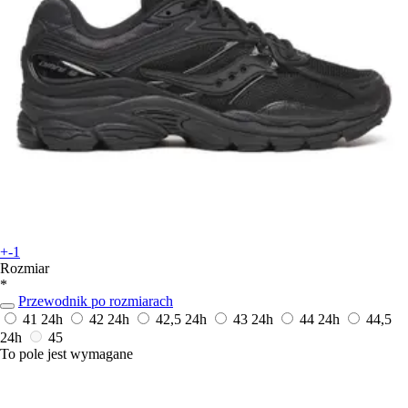
+-1
Rozmiar
*
Przewodnik po rozmiarach
41
24h
42
24h
42,5
24h
43
24h
44
24h
44,5
24h
45
To pole jest wymagane