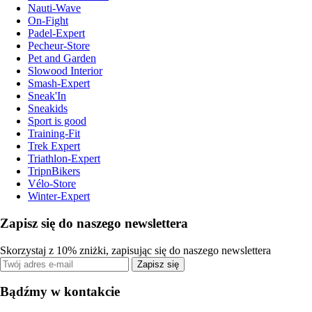
Nauti-Wave
On-Fight
Padel-Expert
Pecheur-Store
Pet and Garden
Slowood Interior
Smash-Expert
Sneak'In
Sneakids
Sport is good
Training-Fit
Trek Expert
Triathlon-Expert
TripnBikers
Vélo-Store
Winter-Expert
Zapisz się do naszego newslettera
Skorzystaj z 10% zniżki, zapisując się do naszego newslettera
Zapisz się
Bądźmy w kontakcie