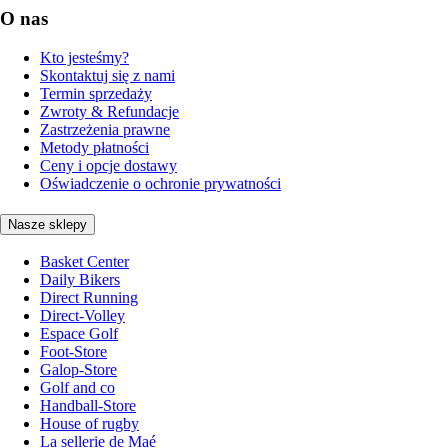
O nas
Kto jesteśmy?
Skontaktuj się z nami
Termin sprzedaży
Zwroty & Refundacje
Zastrzeżenia prawne
Metody płatności
Ceny i opcje dostawy
Oświadczenie o ochronie prywatności
Nasze sklepy
Basket Center
Daily Bikers
Direct Running
Direct-Volley
Espace Golf
Foot-Store
Galop-Store
Golf and co
Handball-Store
House of rugby
La sellerie de Maé