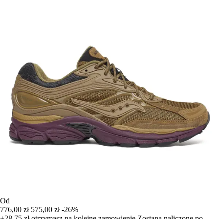
Od
776,00 zł
575,00 zł
-26%
+28,75 zł
otrzymasz na kolejne zamowienie
Zostana naliczone po