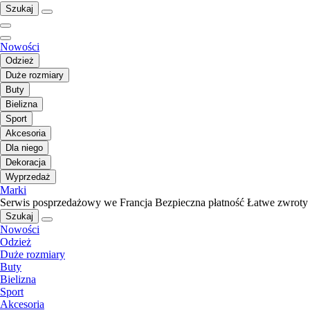
Szukaj
Nowości
Odzież
Duże rozmiary
Buty
Bielizna
Sport
Akcesoria
Dla niego
Dekoracja
Wyprzedaż
Marki
Serwis posprzedażowy we Francja
Bezpieczna płatność
Łatwe zwroty
Szukaj
Nowości
Odzież
Duże rozmiary
Buty
Bielizna
Sport
Akcesoria