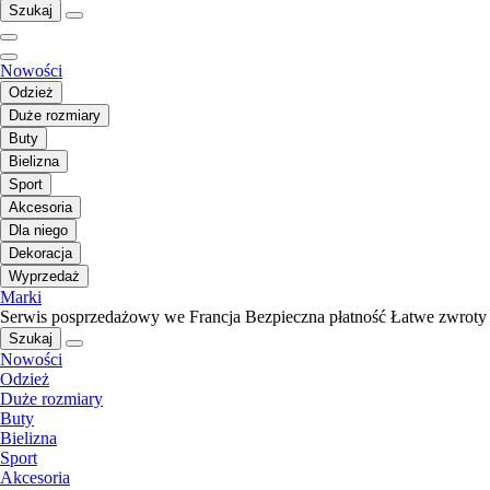
Szukaj
Nowości
Odzież
Duże rozmiary
Buty
Bielizna
Sport
Akcesoria
Dla niego
Dekoracja
Wyprzedaż
Marki
Serwis posprzedażowy we Francja
Bezpieczna płatność
Łatwe zwroty
Szukaj
Nowości
Odzież
Duże rozmiary
Buty
Bielizna
Sport
Akcesoria