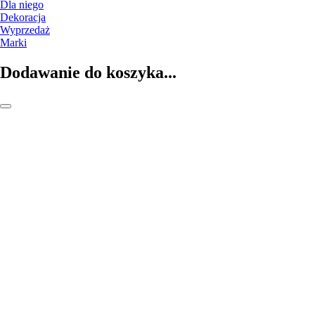
Dla niego
Dekoracja
Wyprzedaż
Marki
Dodawanie do koszyka...