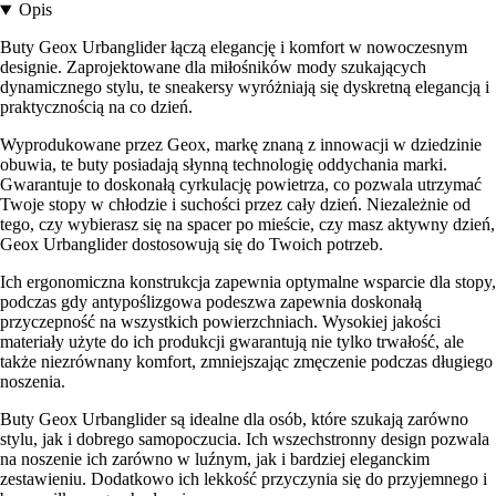
Opis
Buty Geox Urbanglider łączą elegancję i komfort w nowoczesnym
designie. Zaprojektowane dla miłośników mody szukających
dynamicznego stylu, te sneakersy wyróżniają się dyskretną elegancją i
praktycznością na co dzień.
Wyprodukowane przez Geox, markę znaną z innowacji w dziedzinie
obuwia, te buty posiadają słynną technologię oddychania marki.
Gwarantuje to doskonałą cyrkulację powietrza, co pozwala utrzymać
Twoje stopy w chłodzie i suchości przez cały dzień. Niezależnie od
tego, czy wybierasz się na spacer po mieście, czy masz aktywny dzień,
Geox Urbanglider dostosowują się do Twoich potrzeb.
Ich ergonomiczna konstrukcja zapewnia optymalne wsparcie dla stopy,
podczas gdy antypoślizgowa podeszwa zapewnia doskonałą
przyczepność na wszystkich powierzchniach. Wysokiej jakości
materiały użyte do ich produkcji gwarantują nie tylko trwałość, ale
także niezrównany komfort, zmniejszając zmęczenie podczas długiego
noszenia.
Buty Geox Urbanglider są idealne dla osób, które szukają zarówno
stylu, jak i dobrego samopoczucia. Ich wszechstronny design pozwala
na noszenie ich zarówno w luźnym, jak i bardziej eleganckim
zestawieniu. Dodatkowo ich lekkość przyczynia się do przyjemnego i