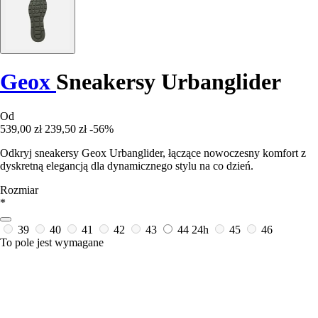
Geox
Sneakersy Urbanglider
Od
539,00 zł
239,50 zł
-56%
Odkryj sneakersy Geox Urbanglider, łączące nowoczesny komfort z
dyskretną elegancją dla dynamicznego stylu na co dzień.
Rozmiar
*
39
40
41
42
43
44
24h
45
46
To pole jest wymagane