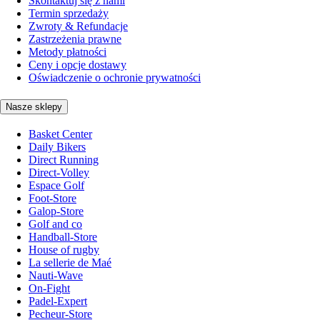
Skontaktuj się z nami
Termin sprzedaży
Zwroty & Refundacje
Zastrzeżenia prawne
Metody płatności
Ceny i opcje dostawy
Oświadczenie o ochronie prywatności
Nasze sklepy
Basket Center
Daily Bikers
Direct Running
Direct-Volley
Espace Golf
Foot-Store
Galop-Store
Golf and co
Handball-Store
House of rugby
La sellerie de Maé
Nauti-Wave
On-Fight
Padel-Expert
Pecheur-Store