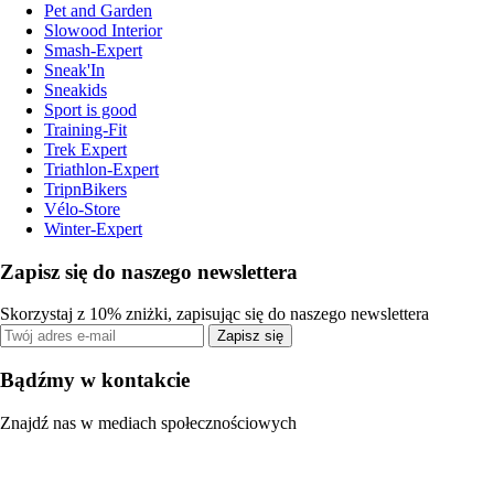
Pet and Garden
Slowood Interior
Smash-Expert
Sneak'In
Sneakids
Sport is good
Training-Fit
Trek Expert
Triathlon-Expert
TripnBikers
Vélo-Store
Winter-Expert
Zapisz się do naszego newslettera
Skorzystaj z 10% zniżki, zapisując się do naszego newslettera
Zapisz się
Bądźmy w kontakcie
Znajdź nas w mediach społecznościowych