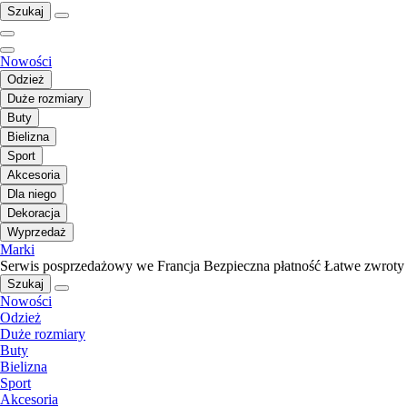
Szukaj
Nowości
Odzież
Duże rozmiary
Buty
Bielizna
Sport
Akcesoria
Dla niego
Dekoracja
Wyprzedaż
Marki
Serwis posprzedażowy we Francja
Bezpieczna płatność
Łatwe zwroty
Szukaj
Nowości
Odzież
Duże rozmiary
Buty
Bielizna
Sport
Akcesoria