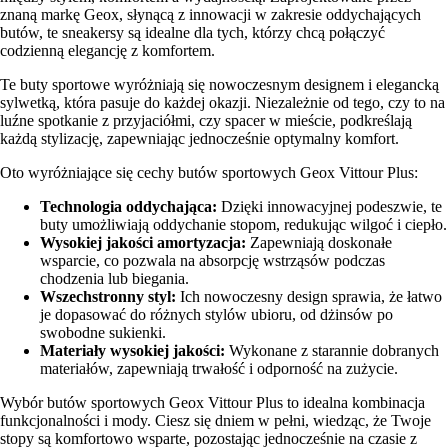
znaną markę Geox, słynącą z innowacji w zakresie oddychających
butów, te sneakersy są idealne dla tych, którzy chcą połączyć
codzienną elegancję z komfortem.
Te buty sportowe wyróżniają się nowoczesnym designem i elegancką
sylwetką, która pasuje do każdej okazji. Niezależnie od tego, czy to na
luźne spotkanie z przyjaciółmi, czy spacer w mieście, podkreślają
każdą stylizację, zapewniając jednocześnie optymalny komfort.
Oto wyróżniające się cechy butów sportowych Geox Vittour Plus:
Technologia oddychająca:
Dzięki innowacyjnej podeszwie, te
buty umożliwiają oddychanie stopom, redukując wilgoć i ciepło.
Wysokiej jakości amortyzacja:
Zapewniają doskonałe
wsparcie, co pozwala na absorpcję wstrząsów podczas
chodzenia lub biegania.
Wszechstronny styl:
Ich nowoczesny design sprawia, że łatwo
je dopasować do różnych stylów ubioru, od dżinsów po
swobodne sukienki.
Materiały wysokiej jakości:
Wykonane z starannie dobranych
materiałów, zapewniają trwałość i odporność na zużycie.
Wybór butów sportowych Geox Vittour Plus to idealna kombinacja
funkcjonalności i mody. Ciesz się dniem w pełni, wiedząc, że Twoje
stopy są komfortowo wsparte, pozostając jednocześnie na czasie z