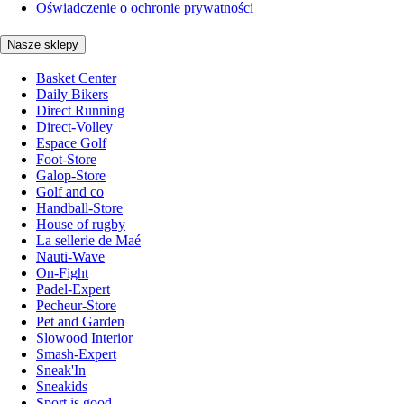
Oświadczenie o ochronie prywatności
Nasze sklepy
Basket Center
Daily Bikers
Direct Running
Direct-Volley
Espace Golf
Foot-Store
Galop-Store
Golf and co
Handball-Store
House of rugby
La sellerie de Maé
Nauti-Wave
On-Fight
Padel-Expert
Pecheur-Store
Pet and Garden
Slowood Interior
Smash-Expert
Sneak'In
Sneakids
Sport is good