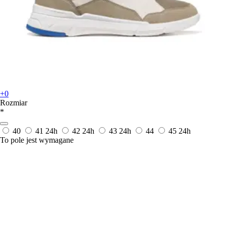
+0
Rozmiar
*
40
41
24h
42
24h
43
24h
44
45
24h
To pole jest wymagane