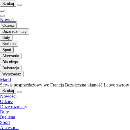
Szukaj
Nowości
Odzież
Duże rozmiary
Buty
Bielizna
Sport
Akcesoria
Dla niego
Dekoracja
Wyprzedaż
Marki
Serwis posprzedażowy we Francja
Bezpieczna płatność
Łatwe zwroty
Szukaj
Nowości
Odzież
Duże rozmiary
Buty
Bielizna
Sport
Akcesoria