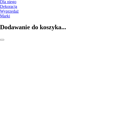
Dla niego
Dekoracja
Wyprzedaż
Marki
Dodawanie do koszyka...