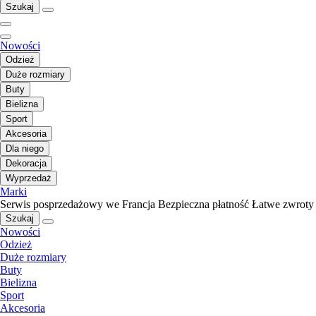
Szukaj
Nowości
Odzież
Duże rozmiary
Buty
Bielizna
Sport
Akcesoria
Dla niego
Dekoracja
Wyprzedaż
Marki
Serwis posprzedażowy we Francja
Bezpieczna płatność
Łatwe zwroty
Szukaj
Nowości
Odzież
Duże rozmiary
Buty
Bielizna
Sport
Akcesoria